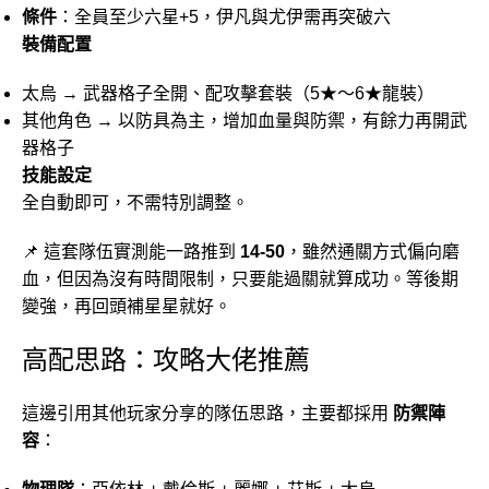
條件
：全員至少六星+5，伊凡與尤伊需再突破六
裝備配置
太烏 → 武器格子全開、配攻擊套裝（5★～6★龍裝）
其他角色 → 以防具為主，增加血量與防禦，有餘力再開武
器格子
技能設定
全自動即可，不需特別調整。
📌 這套隊伍實測能一路推到
14-50
，雖然通關方式偏向磨
血，但因為沒有時間限制，只要能過關就算成功。等後期
變強，再回頭補星星就好。
高配思路：攻略大佬推薦
這邊引用其他玩家分享的隊伍思路，主要都採用
防禦陣
容
：