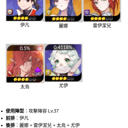
伊凡
雷伊潔兒
麗娜
尤伊
太烏
使用陣型
：攻擊陣容 Lv.37
前排
：伊凡
後排
：麗娜 + 雷伊潔兒 + 太烏 + 尤伊