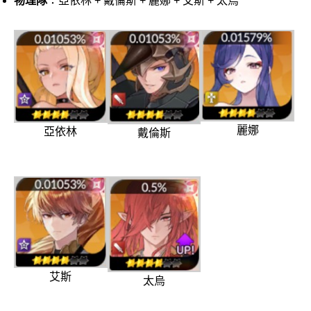
物理隊
：亞依林 + 戴倫斯 + 麗娜 + 艾斯 + 太烏
麗娜
亞依林
戴倫斯
艾斯
太烏