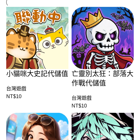
小貓咪大史記代儲值
亡靈別太狂：部落大
作戰代儲值
台灣遊戲
NT$
10
台灣遊戲
NT$
10