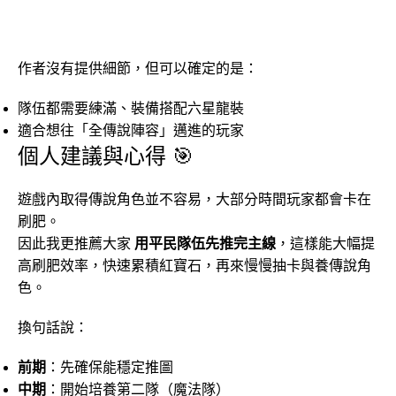
作者沒有提供細節，但可以確定的是：
隊伍都需要練滿、裝備搭配六星龍裝
適合想往「全傳說陣容」邁進的玩家
個人建議與心得 🎯
遊戲內取得傳說角色並不容易，大部分時間玩家都會卡在
刷肥。
因此我更推薦大家
用平民隊伍先推完主線
，這樣能大幅提
高刷肥效率，快速累積紅寶石，再來慢慢抽卡與養傳說角
色。
換句話說：
前期
：先確保能穩定推圖
中期
：開始培養第二隊（魔法隊）