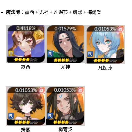
魔法隊
：露西 + 尤神 + 凡妮莎 + 妍熙 + 梅爾契
露西
尤神
凡妮莎
梅爾契
妍熙