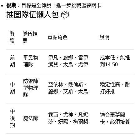
後期
：目標是全傳說，進一步挑戰噩夢關卡
推圖隊伍懶人包 📦
階
隊伍推
重點角色
說明
段
薦
前
平民物
伊凡、麗娜、雷伊
成本低，能推
期
理隊
潔兒、太烏、尤伊
到14-50
防禦陣
中
亞依林、戴倫斯、
穩定性高，耐
型物理
期
麗娜、艾斯、太烏
打好推
隊
中
露西、尤神、凡妮
適合噩夢關
後
魔法隊
莎、妍熙、梅爾契
卡，必須培養
期