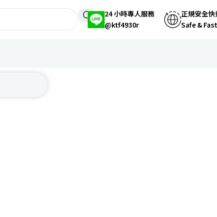
24 小時專人服務
正規安全快
@ktf4930r
Safe & Fas