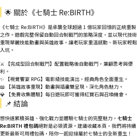
🌟 關於《七騎士 Re:BIRTH》
《七騎士 Re:BIRTH》是承襲全球超過 1 億玩家回憶的正統重製
之作。遊戲完整保留自動回合制戰鬥的策略深度，並以現代技術
重現華麗技能動畫與英雄故事，讓老玩家重溫感動、新玩家輕鬆
入坑。
⚔️ 【完成型回合制戰鬥】配置戰略後自動戰鬥，兼顧思考與便
利。
✨ 【視覺饗宴 RPG】電影級技能演出，經典角色全面重生。
📖 【英雄故事重現】動畫與插畫雙呈現，深化角色魅力。
💎 【免費收集體驗】每日遊玩即可獲得紅寶石與召喚機會。
📌 結論
想快速累積英雄、強化戰力並體驗七騎士的完整魅力，
七騎士
Re:BIRTH 禮包碼
絕對是必領資源。建議收藏本頁，我們將持續
更新最新可用禮包碼，陪你一起迎接屬於七騎士的全新重生！