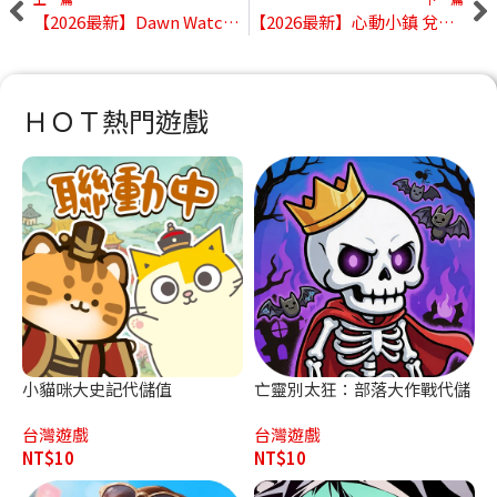
【2026最新】Dawn Watch 禮包碼大全｜最新兌換碼、序號分享
【2026最新】心動小鎮 兌換碼大全｜最新禮包碼、序號分享
ＨＯＴ熱門遊戲
小貓咪大史記代儲值
亡靈別太狂：部落大作戰代儲
值
台灣遊戲
台灣遊戲
NT$
10
NT$
10