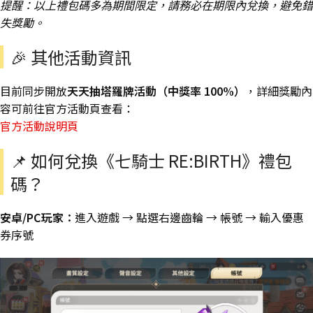
提醒：以上禮包碼多為期間限定，請務必在期限內兌換，避免錯
失獎勵。
🎉 其他活動資訊
目前同步開放
天天抽塔羅牌活動（中獎率 100%）
，詳細獎勵內
容可前往官方活動頁查看：
官方活動說明頁
📌 如何兌換《七騎士 RE:BIRTH》禮包
碼？
安卓/PC玩家：
進入遊戲 → 點選右邊齒輪 → 帳號 → 輸入優惠
券序號