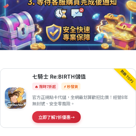
熱銷 TOP1
七騎士 Re:BIRTH儲值
🔥 限時7折起
⚡ 秒發貨
官方正規點卡代儲，全網最划算歡迎比價！經營8年
無封號、安全零風險。
立即了解7折優惠
→