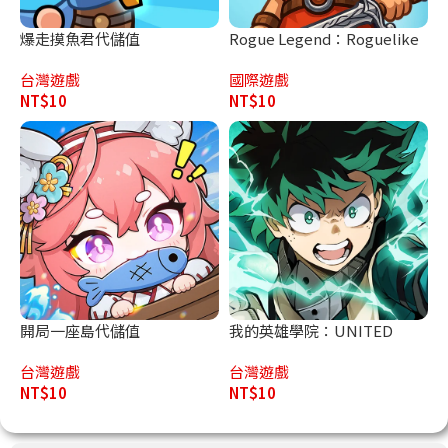
爆走摸魚君代儲值
Rogue Legend：Roguelike
代儲值
台灣遊戲
國際遊戲
NT$
10
NT$
10
開局一座島代儲值
我的英雄學院：UNITED
SURVIVAL代儲值
台灣遊戲
台灣遊戲
NT$
10
NT$
10