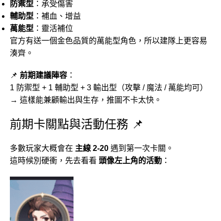
防禦型
：承受傷害
輔助型
：補血、增益
萬能型
：靈活補位
官方有送一個金色品質的萬能型角色，所以建隊上更容易
湊齊。
📌
前期建議陣容
：
1 防禦型 + 1 輔助型 + 3 輸出型（攻擊 / 魔法 / 萬能均可）
→ 這樣能兼顧輸出與生存，推圖不卡太快。
前期卡關點與活動任務 📌
多數玩家大概會在
主線 2-20
遇到第一次卡關。
這時候別硬衝，先去看看
頭像左上角的活動
：