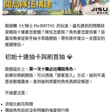
剛接觸《七騎士 Re:BIRTH》的玩家，最先遇到的問題就
是開局十連要怎麼選？隊伍怎麼搭？角色要怎麼培養？這
篇攻略會從新手抽卡思路開始，帶你逐步建立一支穩定的
推圖隊伍。
初始十連抽卡與刷首抽 💎
遊戲設計上，
第一次十連必出傳說角色
。
如果你想刷開局，可以透過「遊客登入」方式，抽到不滿
意就刪檔重來，直到抽到想要的角色再綁定帳號。
不過要注意：
流程比較花時間
傳說角色目前沒有明確的強度排行榜