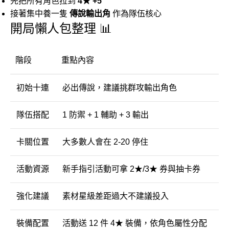
先把所有角色拉到
4★ +5
接著集中養一隻
傳說輸出角
作為隊伍核心
開局懶人包整理 📊
階段
重點內容
初始十連
必出傳說，建議挑群攻輸出角色
隊伍搭配
1 防禦 + 1 輔助 + 3 輸出
卡關位置
大多數人會在 2-20 停住
活動資源
新手指引活動可拿 2★/3★ 券與抽卡券
強化建議
素材星級差距過大不建議投入
裝備配置
活動送 12 件 4★ 裝備，依角色屬性分配