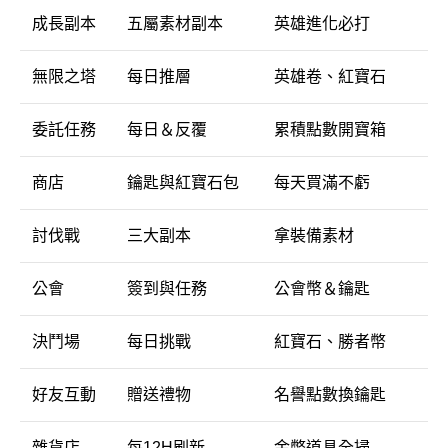
成長副本
五屬素材副本
英雄進化必打
無限之塔
每日推層
英雄卷、紅寶石
委託任務
每日＆反覆
累積點數開寶箱
商店
鑰匙與紅寶石包
每天買滿不虧
討伐戰
三大副本
拿裝備素材
公會
簽到與任務
公會幣＆鑰匙
決鬥場
每日挑戰
紅寶石、勝者幣
好友互動
贈送禮物
名譽點數換鑰匙
雜貨店
每12H刷新
金幣道具全掃