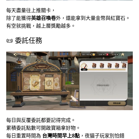
每天盡量往上推關卡，
除了能獲得
英雄召喚卷
外，還能拿到大量金幣與紅寶石。
有空就挑戰，越上層獎勵越多。
📜 委託任務
每日與反覆委託都要記得完成。
累積委託點數可開啟寶箱拿好物。
每日重置時間為
台灣時間早上8點
，夜貓子玩家別怕錯