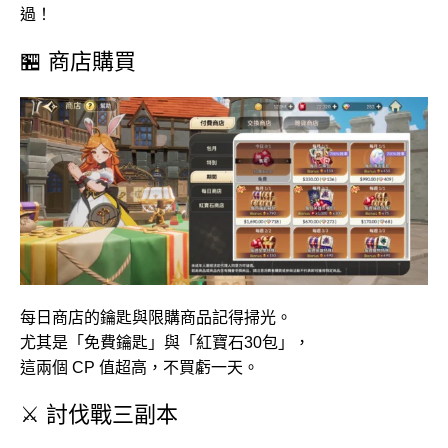
過！
🏪 商店購買
每日商店的鑰匙與限購商品記得掃光。
尤其是「免費鑰匙」與「紅寶石30包」，
這兩個 CP 值超高，不買虧一天。
⚔️ 討伐戰三副本