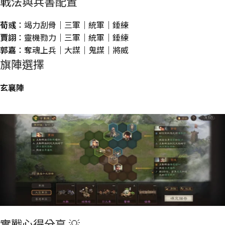
戰法與兵書配置
荀彧
：竭力刮骨｜三軍｜統軍｜錘練
賈詡
：靈機勠力｜三軍｜統軍｜錘練
郭嘉
：奪魂上兵｜大謀｜鬼謀｜將威
旗陣選擇
玄襄陣
實戰心得分享 💡