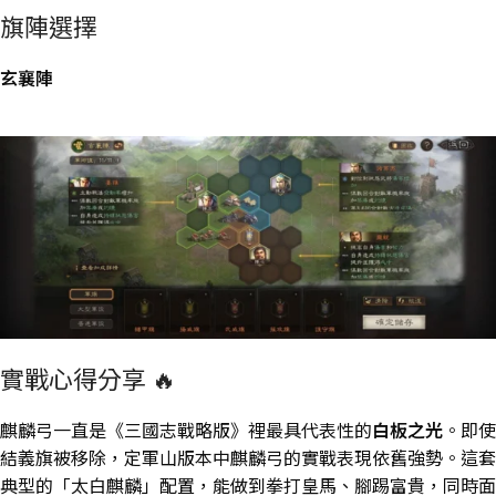
旗陣選擇
玄襄陣
實戰心得分享 🔥
麒麟弓一直是《
三國志戰略版
》裡最具代表性的
白板之光
。即使
結義旗被移除，定軍山版本中麒麟弓的實戰表現依舊強勢。這套
典型的「太白麒麟」配置，能做到拳打皇馬、腳踢富貴，同時面