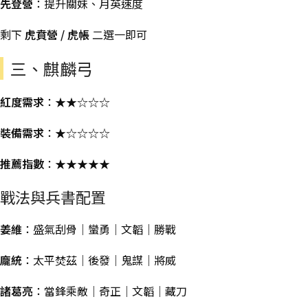
先登營
：提升關妹、月英速度
剩下
虎賁營 / 虎帳
二選一即可
三、麒麟弓
紅度需求
：★★☆☆☆
裝備需求
：★☆☆☆☆
推薦指數
：★★★★★
戰法與兵書配置
姜維
：盛氣刮骨｜蠻勇｜文韜｜勝戰
龐統
：太平焚茲｜後發｜鬼謀｜將威
諸葛亮
：當鋒乘敵｜奇正｜文韜｜藏刀