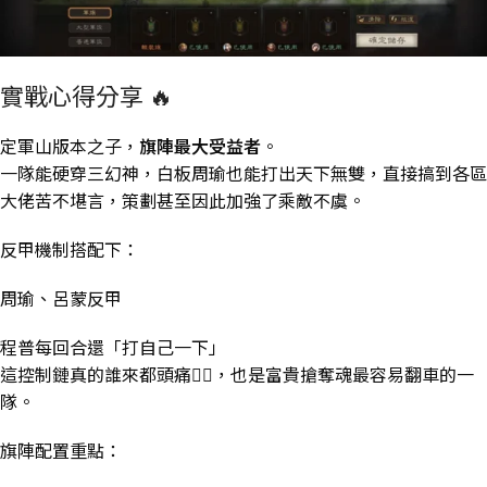
實戰心得分享 🔥
定軍山版本之子，
旗陣最大受益者
。
一隊能硬穿三幻神，白板周瑜也能打出天下無雙，直接搞到各區
大佬苦不堪言，策劃甚至因此加強了乘敵不虞。
反甲機制搭配下：
周瑜、呂蒙反甲
程普每回合還「打自己一下」
這控制鏈真的誰來都頭痛😵‍💫，也是富貴搶奪魂最容易翻車的一
隊。
旗陣配置重點：