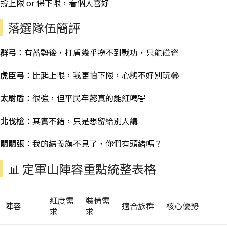
撐上限 or 保下限，看個人喜好
落選隊伍簡評
群弓
：有蓄勢後，打盾幾乎撈不到戰功，只能碰瓷
虎臣弓
：比起上限，我更怕下限，心態不好別玩😂
太尉盾
：很強，但平民牢懿真的能紅嗎🤣
北伐槍
：其實不錯，只是想留給別人講
關關張
：我的結義旗不見了，你們有頭緒嗎？
📊 定軍山陣容重點統整表格
紅度需
裝備需
陣容
適合族群
核心優勢
求
求