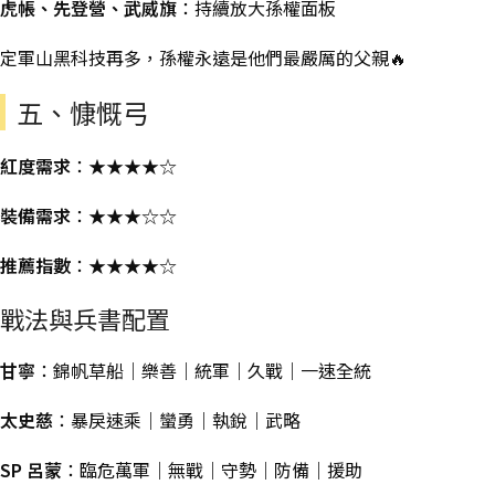
虎帳、先登營、武威旗
：持續放大孫權面板
定軍山黑科技再多，孫權永遠是他們最嚴厲的父親🔥
五、慷慨弓
紅度需求
：★★★★☆
裝備需求
：★★★☆☆
推薦指數
：★★★★☆
戰法與兵書配置
甘寧
：錦帆草船｜樂善｜統軍｜久戰｜一速全統
太史慈
：暴戾速乘｜蠻勇｜執銳｜武略
SP 呂蒙
：臨危萬軍｜無戰｜守勢｜防備｜援助