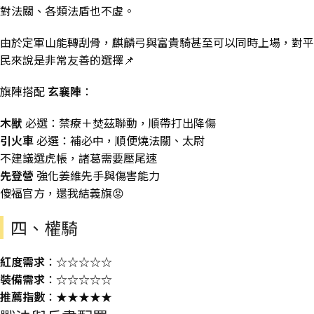
對法關、各類法盾也不虛。
由於定軍山能轉刮骨，麒麟弓與富貴騎甚至可以同時上場，對平
民來說是非常友善的選擇📌
旗陣搭配
玄襄陣
：
木獸
必選：禁療＋焚茲聯動，順帶打出降傷
引火車
必選：補必中，順便燒法關、太尉
不建議選虎帳，諸葛需要壓尾速
先登營
強化姜維先手與傷害能力
傻福官方，還我結義旗😡
四、權騎
紅度需求
：☆☆☆☆☆
裝備需求
：☆☆☆☆☆
推薦指數
：★★★★★