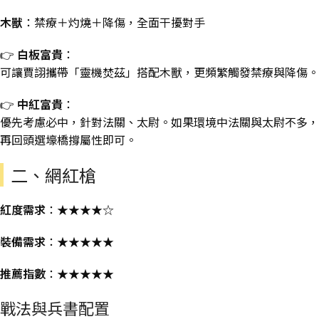
木獸
：禁療＋灼燒＋降傷，全面干擾對手
👉
白板富貴
：
可讓賈詡攜帶「靈機焚茲」搭配木獸，更頻繁觸發禁療與降傷。
👉
中紅富貴
：
優先考慮必中，針對法關、太尉。如果環境中法關與太尉不多，
再回頭選壕橋撐屬性即可。
二、網紅槍
紅度需求
：★★★★☆
裝備需求
：★★★★★
推薦指數
：★★★★★
戰法與兵書配置