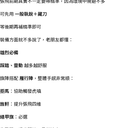
張飛前期其實不一定要帶精準，因為環境中規避不多
可先用
一股執銳＋藏刀
等後期再補精準即可
裝備方面就不多說了，老朋友都懂：
雄烈必備
踩踏、靈動
越多越舒服
旗陣搭配
雁行陣
，整體手感非常順：
拒馬
：協助觸發虎嗔
旌軒
：提升張飛四維
繕甲旗
：必選