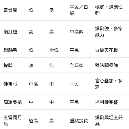
平民／白
穩定、適應性
富貴騎
低
低
板
強
爆發強、多穿
網紅槍
高
高
中高課
能力
麒麟弓
低
極低
平民
白板天花板
權騎
無
無
全玩家
對法關極強
會心疊加、多
慷慨弓
中高
中
平民
穿
周瑜吳槍
中
中
平民
控制鏈完整
五雷閉月
爆發與坦度兼
極高
高
重點投資
盾
具