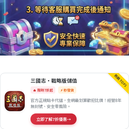
熱銷 TOP1
三國志・戰略版儲值
🔥 限時7折起
⚡ 秒發貨
官方正規點卡代儲，全網最划算歡迎比價！經營8年
無封號、安全零風險。
立即了解7折優惠
→