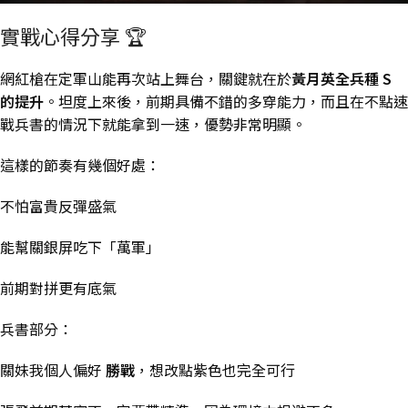
實戰心得分享 🏆
網紅槍在定軍山能再次站上舞台，關鍵就在於
黃月英全兵種 S
的提升
。坦度上來後，前期具備不錯的多穿能力，而且在不點速
戰兵書的情況下就能拿到一速，優勢非常明顯。
這樣的節奏有幾個好處：
不怕富貴反彈盛氣
能幫關銀屏吃下「萬軍」
前期對拼更有底氣
兵書部分：
關妹我個人偏好
勝戰
，想改點紫色也完全可行