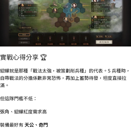
實戰心得分享 🏆
貂蟬就是那種「戰法太強，被策劃削兵種」的代表。S 兵種時，
自帶戰法的分擔係數非常恐怖，再加上蓄勢待發，坦度直接拉
滿。
但這隊門檻不低：
張角、貂蟬紅度需求高
裝備最好有
天公、奇門