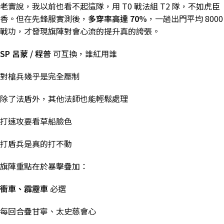
老實說，我以前也看不起這隊，用 T0 戰法組 T2 隊，不如虎臣
香。但在先鋒服實測後，
多穿率高達 70%
，一趟出門平均 8000
戰功，才發現旗陣對會心流的提升真的誇張。
SP 呂蒙 / 程普
可互換，誰紅用誰
對槍兵幾乎是完全壓制
除了法盾外，其他法師也能輕鬆處理
打速攻要看草船臉色
打盾兵是真的打不動
旗陣重點在於暴擊疊加：
衝車、霹靂車
必選
每回合疊甘寧、太史慈會心