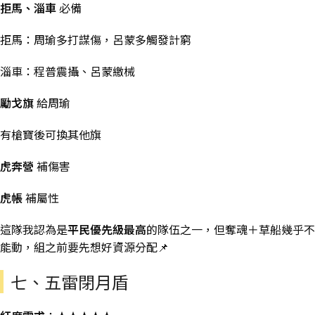
拒馬、淄車
必備
拒馬：周瑜多打謀傷，呂蒙多觸發計窮
淄車：程普震攝、呂蒙繳械
勵戈旗
給周瑜
有槍寶後可換其他旗
虎奔營
補傷害
虎帳
補屬性
這隊我認為是
平民優先級最高
的隊伍之一，但奪魂＋草船幾乎不
能動，組之前要先想好資源分配📌
七、五雷閉月盾