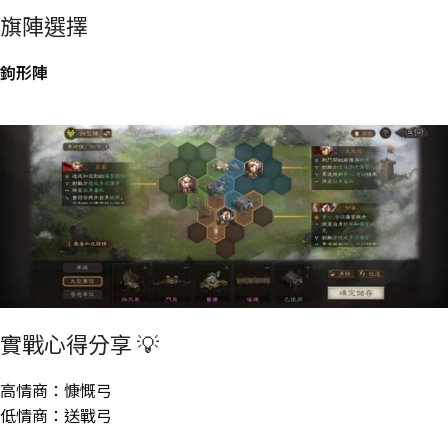
旗陣選擇
鉤形陣
實戰心得分享 💡
高情商：慷慨弓
低情商：送戰弓