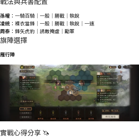
戰法與兵書配置
孫權
：一騎百騎｜一股｜勝戰｜執銳
凌統
：裸衣當鋒｜一股｜勝戰｜執銳｜一速
周泰
：鋒矢虎豹｜誘敵掩虛｜勵軍
旗陣選擇
雁行陣
實戰心得分享 🦄