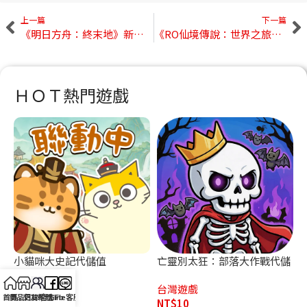
上一篇
下一篇
《明日方舟：終末地》新手開荒指南｜前期經營、戰鬥一次上手
《RO仙境傳說：世界之旅》寵物系統攻略｜出戰、備戰與職業搭配一次看
ＨＯＴ熱門遊戲
小貓咪大史記代儲值
亡靈別太狂：部落大作戰代儲
值
台灣遊戲
台灣遊戲
首頁
商品目錄
交友軟體
官方Fb
Line客服
NT$
10
NT$
10