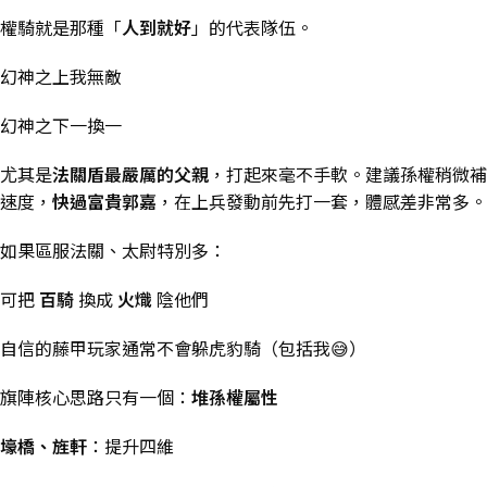
權騎就是那種「
人到就好
」的代表隊伍。
幻神之上我無敵
幻神之下一換一
尤其是
法關盾最嚴厲的父親
，打起來毫不手軟。建議孫權稍微補
速度，
快過富貴郭嘉
，在上兵發動前先打一套，體感差非常多。
如果區服法關、太尉特別多：
可把
百騎
換成
火熾
陰他們
自信的藤甲玩家通常不會躲虎豹騎（包括我😅）
旗陣核心思路只有一個：
堆孫權屬性
壕橋、旌軒
：提升四維