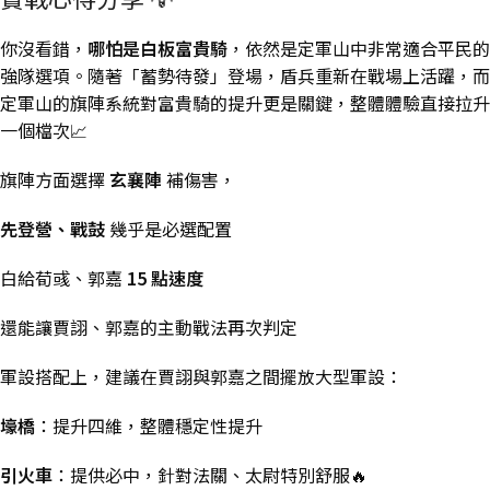
你沒看錯，
哪怕是白板富貴騎
，依然是定軍山中非常適合平民的
強隊選項。隨著「蓄勢待發」登場，盾兵重新在戰場上活躍，而
定軍山的旗陣系統對富貴騎的提升更是關鍵，整體體驗直接拉升
一個檔次📈
旗陣方面選擇
玄襄陣
補傷害，
先登營、戰鼓
幾乎是必選配置
白給荀彧、郭嘉
15 點速度
還能讓賈詡、郭嘉的主動戰法再次判定
軍設搭配上，建議在賈詡與郭嘉之間擺放大型軍設：
壕橋
：提升四維，整體穩定性提升
引火車
：提供必中，針對法關、太尉特別舒服🔥