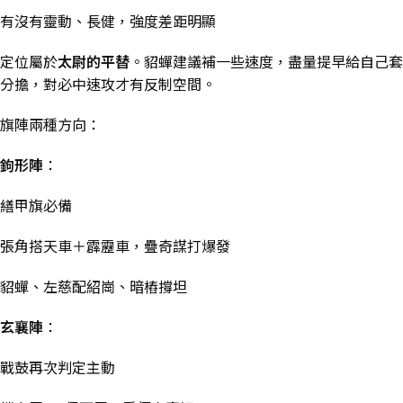
有沒有靈動、長健，強度差距明顯
定位屬於
太尉的平替
。貂蟬建議補一些速度，盡量提早給自己套
分擔，對必中速攻才有反制空間。
旗陣兩種方向：
鉤形陣
：
繕甲旗必備
張角搭天車＋霹靂車，疊奇謀打爆發
貂蟬、左慈配紹崗、暗樁撐坦
玄襄陣
：
戰鼓再次判定主動