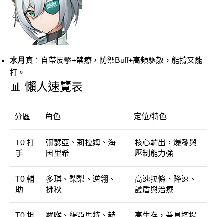
水月真
：自帶反擊+禁療，防禦Buff+高頻驅散，能撐又能
打。
📊 懶人速覽表
分區
角色
定位/特色
T0 打
彌瑟亞、莉拉姆、海
核心輸出，爆發與
手
因里希
壓制能力強
T0 輔
多琪、梨梨、逆翎、
高速拉條、降速、
助
拂秋
護盾與治療
T0 坦
羅喉、緹亞馬特、赫
高生存，兼具控場