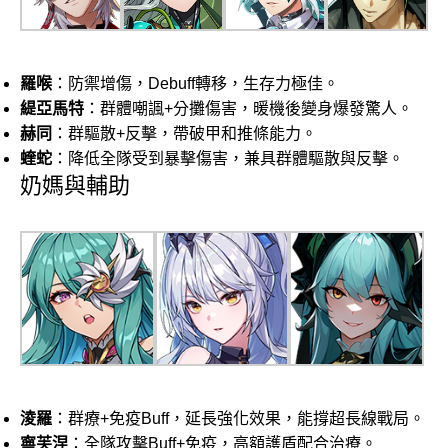
羅喉
：防禦增傷，Debuff轉移，生存力極佳。
緹亞馬特
：群體嘲諷+分攤傷害，暖機後變身爆發驚人。
赫同
：群驅散+反擊，帶破甲和推條能力。
蝰蛇
：降低全隊受到暴擊傷害，兼具群體驅散與反擊。
奶媽與輔助
淩羅
：群療+免疫Buff，延長強化效果，能撐超長線戰局。
寧芙涅
：全隊攻擊Buff+免疫，高額護盾配合治療。