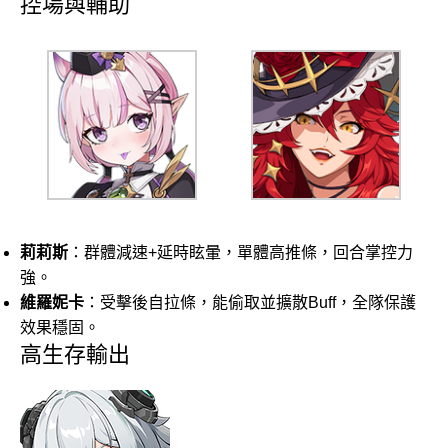
控場與輔助
莉莉斯
：群體減速+延時眩暈，單體高推條，回合掌控力
強。
維羅妮卡
：受擊後自拉條，能偷取並擴散Buff，全隊保護
效果穩固。
高生存輸出