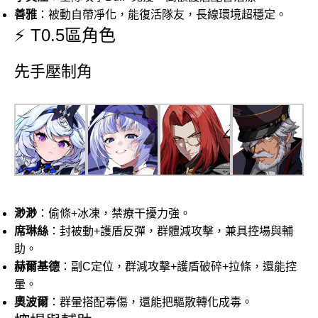
善雅
：被動自帶凈化，能復活隊友，長線環境超穩定。
⚡ T0.5區角色
先手壓制角
渺渺
：偷條+冰凍，禁療干擾力強。
席琳絲
：封被動+護盾反彈，群體減攻擊，兼具控場與輔
助。
赫爾基德
：副C定位，群減攻擊+護盾破碎+拉條，還能控
暈。
奧波爾
：群暈搭配毒傷，還能把驅散轉化成毒。