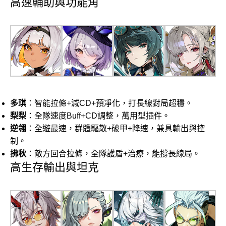
高速輔助與功能角
多琪
：智能拉條+減CD+預凈化，打長線對局超穩。
梨梨
：全隊速度Buff+CD調整，萬用型插件。
逆翎
：全遊最速，群體驅散+破甲+降速，兼具輸出與控
制。
拂秋
：敵方回合拉條，全隊護盾+治療，能撐長線局。
高生存輸出與坦克