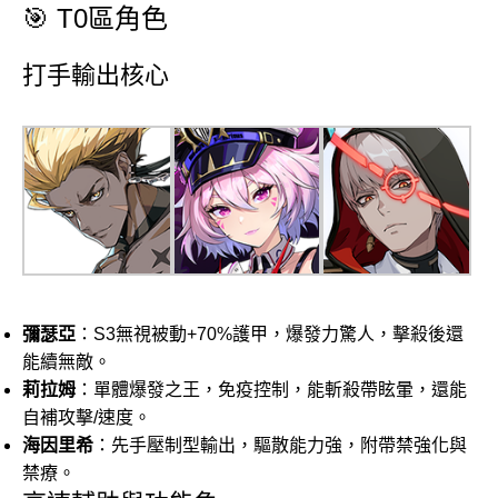
🎯 T0區角色
打手輸出核心
彌瑟亞
：S3無視被動+70%護甲，爆發力驚人，擊殺後還
能續無敵。
莉拉姆
：單體爆發之王，免疫控制，能斬殺帶眩暈，還能
自補攻擊/速度。
海因里希
：先手壓制型輸出，驅散能力強，附帶禁強化與
禁療。