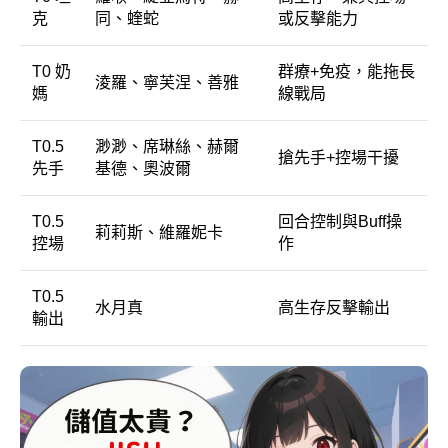
克
同、蝰蛇
或反擊能力
T0 奶
群療+免疫，能拖長
淩羅、寧芙涅、善雅
媽
線戰局
T0.5
渺渺、席琳絲、赫爾
搶先手+控場干擾
先手
基德、奧波爾
T0.5
回合控制與Buff操
莉莉斯、維羅妮卡
控場
作
T0.5
水月真
高生存反擊輸出
輸出