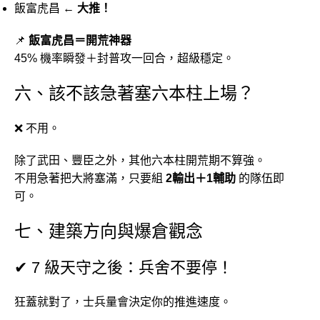
飯富虎昌 ←
大推！
📌
飯富虎昌＝開荒神器
45% 機率瞬發＋封普攻一回合，超級穩定。
六、該不該急著塞六本柱上場？
❌ 不用。
除了武田、豐臣之外，其他六本柱開荒期不算強。
不用急著把大將塞滿，只要組
2輸出＋1輔助
的隊伍即
可。
七、建築方向與爆倉觀念
✔ 7 級天守之後：兵舍不要停！
狂蓋就對了，士兵量會決定你的推進速度。