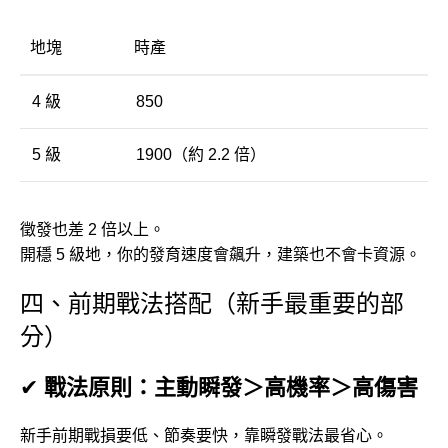
地塊
時產
4 級
850
5 級
1900（約 2.2 倍）
徵發也差 2 倍以上。
開穩 5 級地，你的發育速度會飆升，建築也不會卡資源。
四、前期戰法搭配（新手最重要的部
分）
✔
戰法原則：主動瞬發＞高機率＞高傷害
新手前期戰損要低、節奏要快，靠瞬發戰法最省心。