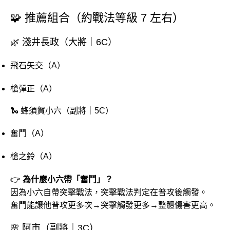
🧩 推薦組合（約戰法等級 7 左右）
🌿 淺井長政（大將｜6C）
飛石矢交（A）
槍彈正（A）
🐍 蜂須賀小六（副將｜5C）
奮鬥（A）
槍之鈴（A）
👉
為什麼小六帶「奮鬥」？
因為小六自帶突擊戰法，突擊戰法判定在普攻後觸發。
奮鬥能讓他普攻更多次→突擊觸發更多→整體傷害更高。
🌸 阿市（副將｜3C）