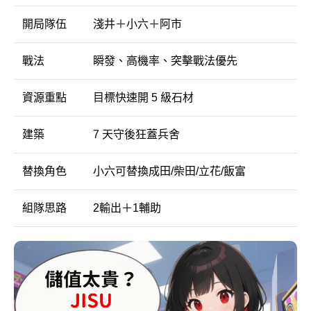
開局隊伍
淺井＋小六＋阿市
戰法
瞬發、高機率、突擊戰法優先
資源重點
目標快速開 5 級石材
建築
7 天守後狂蓋兵舍
替換角色
小六可替換成田/柴田/立花/飯富
組隊思路
2輸出＋1輔助