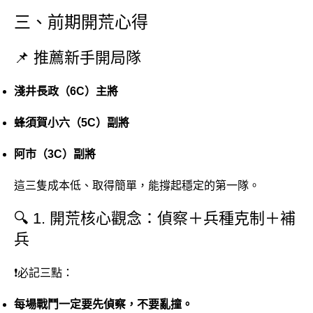
三、前期開荒心得
📌 推薦新手開局隊
淺井長政（6C）主將
蜂須賀小六（5C）副將
阿市（3C）副將
這三隻成本低、取得簡單，能撐起穩定的第一隊。
🔍 1. 開荒核心觀念：偵察＋兵種克制＋補
兵
❗必記三點：
每場戰鬥一定要先偵察，不要亂撞。