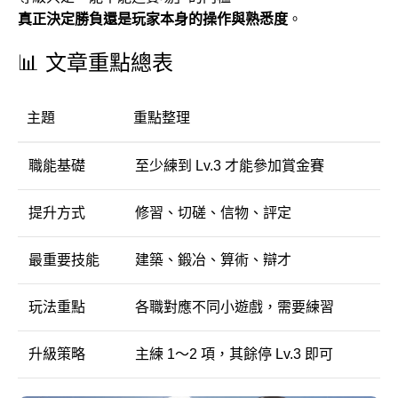
真正決定勝負還是玩家本身的操作與熟悉度
。
📊 文章重點總表
主題
重點整理
職能基礎
至少練到 Lv.3 才能參加賞金賽
提升方式
修習、切磋、信物、評定
最重要技能
建築、鍛冶、算術、辯才
玩法重點
各職對應不同小遊戲，需要練習
升級策略
主練 1～2 項，其餘停 Lv.3 即可