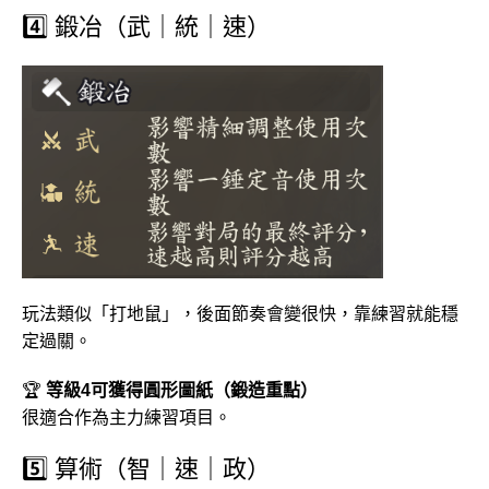
4️⃣ 鍛冶（武｜統｜速）
玩法類似「打地鼠」，後面節奏會變很快，靠練習就能穩
定過關。
🏆
等級4可獲得圓形圖紙（鍛造重點）
很適合作為主力練習項目。
5️⃣ 算術（智｜速｜政）