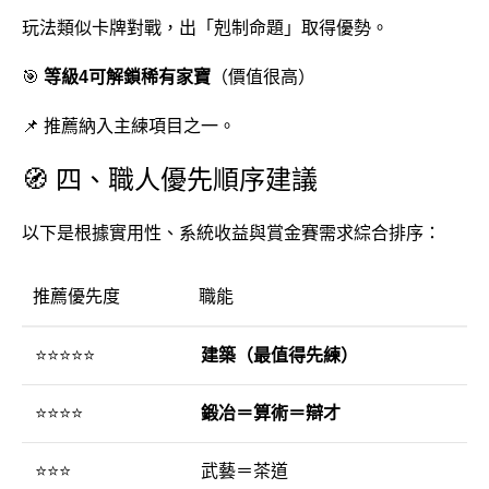
玩法類似卡牌對戰，出「剋制命題」取得優勢。
🎯
等級4可解鎖稀有家寶
（價值很高）
📌 推薦納入主練項目之一。
🧭 四、職人優先順序建議
以下是根據實用性、系統收益與賞金賽需求綜合排序：
推薦優先度
職能
⭐⭐⭐⭐⭐
建築（最值得先練）
⭐⭐⭐⭐
鍛冶＝算術＝辯才
⭐⭐⭐
武藝＝茶道