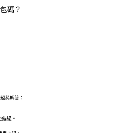
禮包碼？
問題與解答：
免錯過。