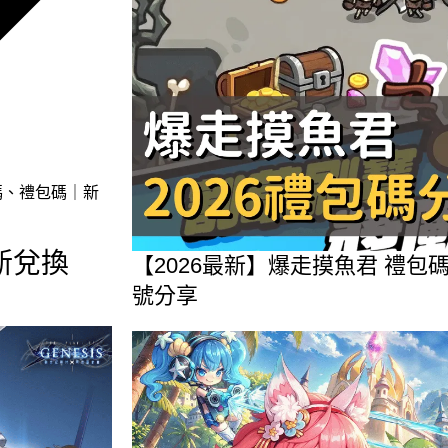
碼、禮包碼｜新
新兌換
【2026最新】爆走摸魚君 禮
！
號分享