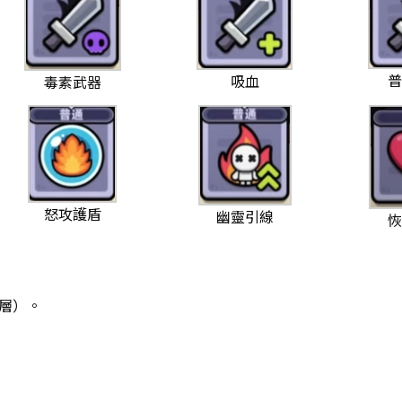
吸血
毒素武器
怒攻護盾
幽靈引線
 層）。