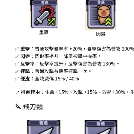
重擊
閃避
✅
重擊
：普通攻擊暴擊率 +20%，暴擊傷害為普攻 200
✅
閃避
：閃避率提升，降低被擊中機率。
✅
反擊率
：反擊率提升，反擊傷害為普攻 130%。
✅
連擊
：普通攻擊有機率連擊一次。
✅
硬皮
：全域減傷 15% / 40%。
📌
推薦理由
：生命 +15%、攻擊 +15%、防禦 +3
🔪 飛刀類