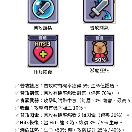
普攻劍氣
普攻護盾
瀕危狂熱
Hits恢復
✅
普攻護盾
：普攻時有機率獲得 5% 生命值護盾。
✅
普攻劍氣
：普攻有機率觸發劍氣（傷害 70%）。
✅
毒素武器
：攻擊時附帶中毒（每層 20% 傷害，最高 5
✅
吸血
：攻擊時有機率吸血 10%。
✅
普攻閃電
：普攻有機率觸發 2 道閃電（傷害 30%）。
✅
Hits恢復
：當 Hits 達 3 時，恢復 3% / 5% 生命。
✅
瀕危狂熱
：生命 <50% 時，攻防提升 25% / 40%。