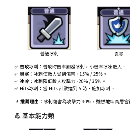
普通冰刺
畏寒
✅
普攻冰刺
：普攻時機率觸發冰刺，小機率冰凍敵人。
✅
畏寒
：冰刺使敵人受到傷害 +15% / 25%。
✅
冰冷
：冰刺降低敵人攻擊力 -20% / 35%。
✅
Hits冰刺
：當 Hits 計數達到 5 時，施加冰刺。
📌
推薦理由
：冰刺傷害為攻擊力 30%，雖然地牢高層
💪 基本能力類