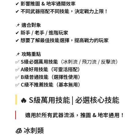
✔
影響推圖 & 地牢通關效率
✔
不同武器搭配不同技能，決定戰力上限！
📌
適合對象
✔
新手 / 老手 / 進階玩家
✔
想要了解最佳技能選擇，提高戰力的玩家
📌
攻略重點
✅
S級必選萬用技能
（冰刺流 / 飛刀流 / 反擊流）
✅
A級好用技能（可靈活搭配）
✅
B級普通技能（選擇性使用）
✅
C級不推薦技能（基本無用）
🔥 S級萬用技能 | 必選核心技能
適用於所有武器流派，推圖 & 地牢通用！
🧊 冰刺類