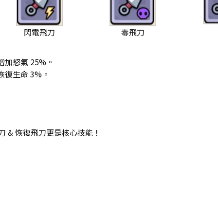
毒飛刀
閃電飛刀
增加怒氣 25%。
恢復生命 3%。
 & 恢復飛刀更是核心技能！