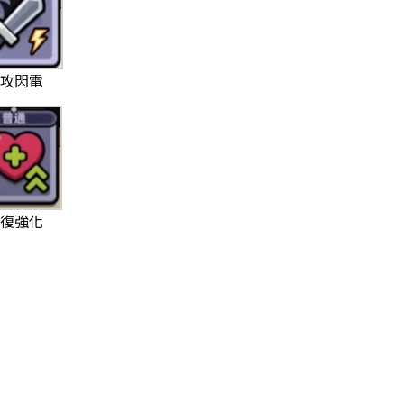
普攻閃電
恢復強化