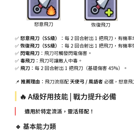
怒意飛刀
恢復飛刀
✅
怒意飛刀（SS級）
：每 2 回合射出 1 把飛刀，有機率
✅
恢復飛刀（SS級）
：每 2 回合射出 1 把飛刀，有機率
✅
閃電飛刀
：飛刀可觸發閃電傷害。
✅
毒飛刀
：飛刀可讓敵人中毒。
✅
飛刀
：每 2 回合射出 1 把飛刀（基礎傷害 45%）。
📌
推薦理由
：飛刀流搭配
天使弓 / 風語者
必選，怒意飛刀
🔥 A級好用技能 | 戰力提升必備
適用於特定流派，靈活搭配！
🔹 基本能力類