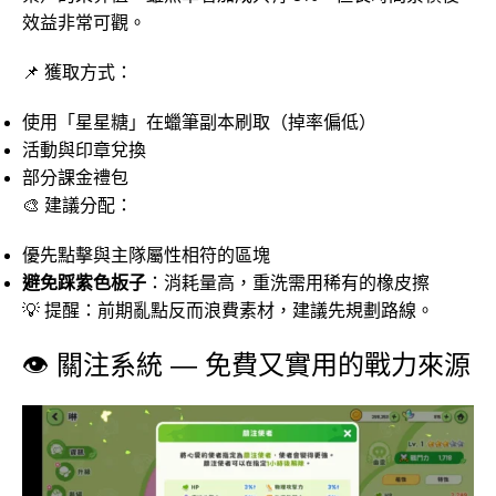
效益非常可觀。
📌 獲取方式：
使用「星星糖」在蠟筆副本刷取（掉率偏低）
活動與印章兌換
部分課金禮包
🎨 建議分配：
優先點擊與主隊屬性相符的區塊
避免踩紫色板子
：消耗量高，重洗需用稀有的橡皮擦
💡 提醒：前期亂點反而浪費素材，建議先規劃路線。
👁️ 關注系統 — 免費又實用的戰力來源