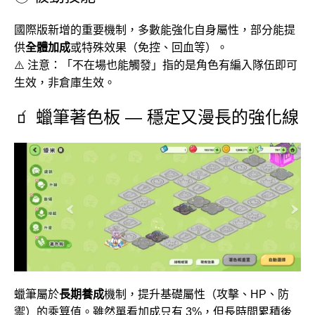
國際版新增的重要機制，多數能強化自身屬性，部分能提
供
全體加成
或特殊效果（免控、回血等）。
⚠️ 注意：「不在場也能觸發」指的是角色有編入隊伍即可
生效，非倉庫生效。
🧃 蠟筆著色板 — 穩定又漫長的強化線
蠟筆屬於
長期養成
機制，提升基礎屬性（攻擊、HP、防
禦）的乘算值。雖然單看加成只有 3%，但長時間累積後