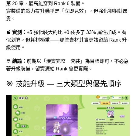
第 20 章，最高能穿到 Rank 6 裝備。
穿裝備的戰力提升幾乎是「立即見效」，但強化卻相對昂
貴。
🧠
實測：
+5 強化裝大約比 +0 裝多了 33% 屬性加成。看
似划算，但耗材極重——那些素材其實更該留給 Rank 升
級使用。
💬
結論：
前期以「湊齊完整一套裝」為目標即可，不必急
著升級裝備，留資源給 Rank 會更實際。
🎯 技能升級 — 三大類型與優先順序