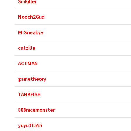
Sinkiller
Nooch2Gud
MrSneakyy
catzilla
ACTMAN
gametheory
TANKFISH
888nicemonster
yuyu31555