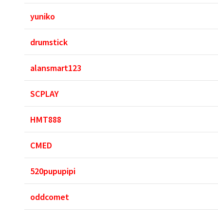
yuniko
drumstick
alansmart123
SCPLAY
HMT888
CMED
520pupupipi
oddcomet