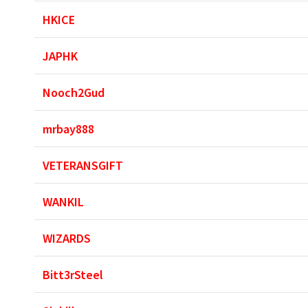
HKICE
JAPHK
Nooch2Gud
mrbay888
VETERANSGIFT
WANKIL
WIZARDS
Bitt3rSteel