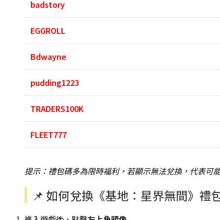
badstory
EGGROLL
Bdwayne
pudding1223
TRADERS100K
FLEET777
提示：禮包碼多為限時福利，若顯示無法兌換，代表可
📌 如何兌換《基地：星界無間》禮
進入遊戲後，點擊
左上角頭像