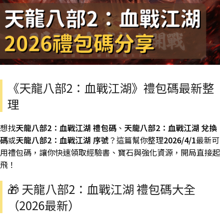
《天龍八部2：血戰江湖》禮包碼最新整
理
想找
天龍八部2：血戰江湖 禮包碼
、
天龍八部2：血戰江湖 兌換
碼
或
天龍八部2：血戰江湖 序號
？這篇幫你整理
2026/4/1
最新可
用禮包碼，讓你快速領取經驗書、寶石與強化資源，開局直接起
飛！
🎁 天龍八部2：血戰江湖 禮包碼大全
（2026最新）