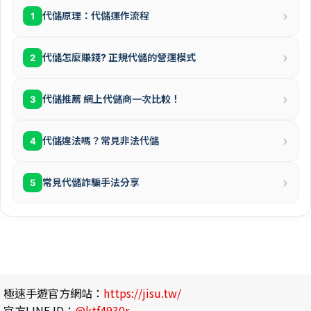
›
代儲原理：代儲運作流程
1
›
代儲怎麼賺錢? 正規代儲的營運模式
2
›
代儲推薦 網上代儲商一次比較！
3
›
代儲違法嗎？常見非法代儲
4
›
常見代儲詐騙手法分享
5
極速手遊官方網站：
https://jisu.tw/
官方LINE ID：
@ktf4930r