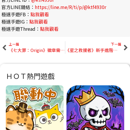
官方LINE鏈結：
https://line.me/R/ti/p/@ktf4930r
極速手遊FB：
點我觀看
極速手遊IG：
點我觀看
極速手遊Thread：
點我觀看
上一篇
下一篇
《七大罪：Origin》徽章需求量統整｜五大商人兌換材料、每週用量與刷取建議
《星之救援者》新手進階攻略｜裝備選擇、困難旅程打法、戰力提升路線
ＨＯＴ熱門遊戲