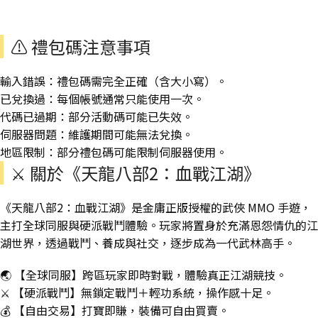
⚠️ 禮包碼注意事項
輸入錯誤：禮包碼需完全正確（含大小寫）。
已兌換過：每個帳號通常只能使用一次。
代碼已過期：部分活動碼可能已失效。
伺服器問題：維護期間可能無法兌換。
地區限制：部分禮包碼可能限制伺服器使用。
⚔️ 關於《天龍八部2：血戰江湖》
《天龍八部2：血戰江湖》是金庸正版授權的武俠 MMO 手遊，
主打全球同服與硬派戰鬥體驗。玩家將置身於充滿恩怨情仇的江
湖世界，透過戰鬥、養成與社交，逐步成為一代武林高手。
🌏 【全球同服】跨區玩家即時對戰，體驗真正江湖競技。
⚔️ 【硬派戰鬥】無鎖定戰鬥＋輕功系統，操作感十足。
💰 【自由交易】打寶即賺，裝備可自由買賣。