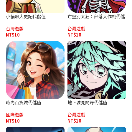
小貓咪大史記代儲值
亡靈別太狂：部落大作戰代儲
值
台灣遊戲
台灣遊戲
NT$
10
NT$
10
時尚百貨城代儲值
地下城見聞錄代儲值
國際遊戲
台灣遊戲
NT$
10
NT$
10