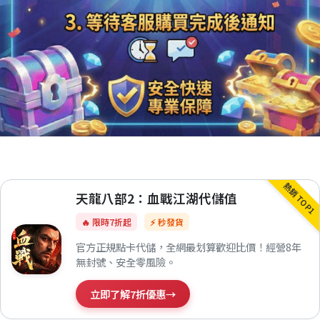
熱銷 TOP1
天龍八部2：血戰江湖代儲值
🔥 限時7折起
⚡ 秒發貨
官方正規點卡代儲，全網最划算歡迎比價！經營8年
無封號、安全零風險。
立即了解7折優惠
→