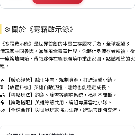
❄️ 關於《寒霜啟示錄》
《寒霜啟示錄》是世界首創的冰雪生存題材手遊，全球超過 3
億玩家共同參與。當暴風雪覆蓋世界，你將化身倖存者領袖，從
一座熔爐開始，帶領夥伴在極寒環境中重建家園，點燃希望的火
種。
🔥 【暖心經營】融化冰雪、規劃資源，打造溫馨小鎮。
⏳ 【放置掛機】英雄自動派遣，離線也能穩定成長。
🎣 【輕鬆玩法】釣魚、除雪等趣味系統，福利不間斷。
🧠 【策略搭配】英雄等級共用，編組專屬雪地小隊。
🤝 【全球合作】與世界玩家協力生存，跨語言即時交流。