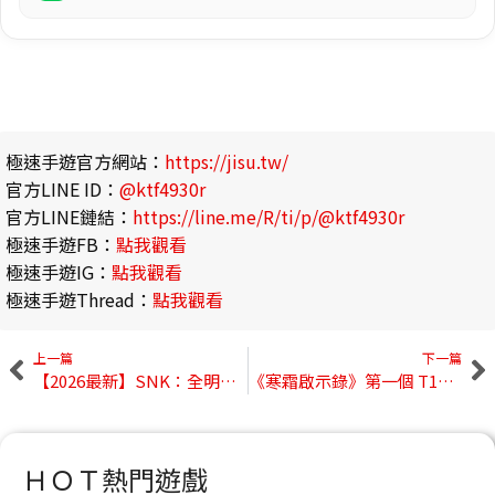
極速手遊官方網站：
https://jisu.tw/
官方LINE ID：
@ktf4930r
官方LINE鏈結：
https://line.me/R/ti/p/@ktf4930r
極速手遊FB：
點我觀看
極速手遊IG：
點我觀看
極速手遊Thread：
點我觀看
上一篇
下一篇
【2026最新】SNK：全明星覺醒 禮包碼大全｜最新兌換碼、序號分享
《寒霜啟示錄》第一個 T11 要多久｜無課與微課所需時間、禮包效益試算
ＨＯＴ熱門遊戲