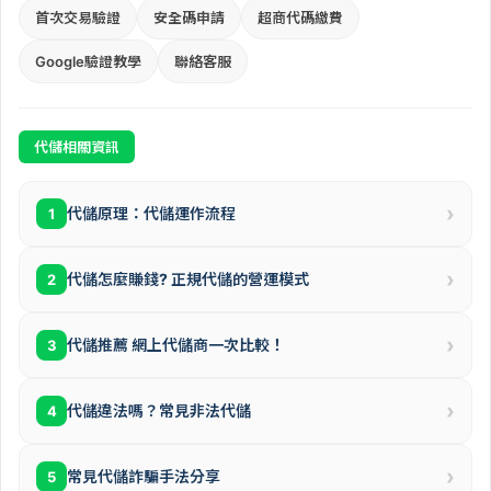
首次交易驗證
安全碼申請
超商代碼繳費
Google驗證教學
聯絡客服
代儲相關資訊
›
代儲原理：代儲運作流程
1
›
代儲怎麼賺錢? 正規代儲的營運模式
2
›
代儲推薦 網上代儲商一次比較！
3
›
代儲違法嗎？常見非法代儲
4
›
常見代儲詐騙手法分享
5