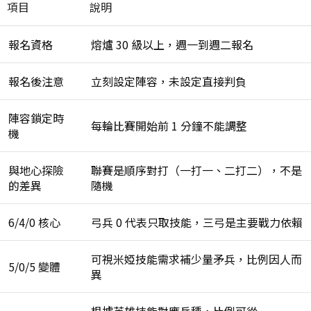
項目
說明
報名資格
熔爐 30 級以上，週一到週二報名
報名後注意
立刻設定陣容，未設定直接判負
陣容鎖定時
每輪比賽開始前 1 分鐘不能調整
機
與地心探險
聯賽是順序對打（一打一、二打二），不是
的差異
隨機
6/4/0 核心
弓兵 0 代表只取技能，三弓是主要戰力依賴
可視米婭技能需求補少量矛兵，比例因人而
5/0/5 變體
異
根據英雄技能對應兵種，比例可從