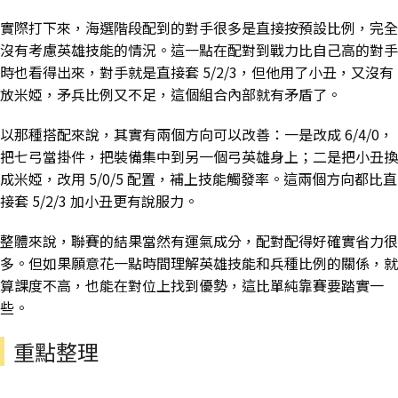
實際打下來，海選階段配到的對手很多是直接按預設比例，完全
沒有考慮英雄技能的情況。這一點在配對到戰力比自己高的對手
時也看得出來，對手就是直接套 5/2/3，但他用了小丑，又沒有
放米婭，矛兵比例又不足，這個組合內部就有矛盾了。
以那種搭配來說，其實有兩個方向可以改善：一是改成 6/4/0，
把七弓當掛件，把裝備集中到另一個弓英雄身上；二是把小丑換
成米婭，改用 5/0/5 配置，補上技能觸發率。這兩個方向都比直
接套 5/2/3 加小丑更有說服力。
整體來說，聯賽的結果當然有運氣成分，配對配得好確實省力很
多。但如果願意花一點時間理解英雄技能和兵種比例的關係，就
算課度不高，也能在對位上找到優勢，這比單純靠賽要踏實一
些。
重點整理