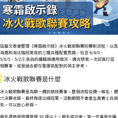
這篇文章會整理《寒霜啟示錄》冰火戰歌聯賽的賽制流程，以及
海選和淘汰階段常見的三種兵種配置思路，包含 6/4/0、
5/0/5、5/2/3 各自的邏輯與適用情況，適合想第一次認真打這
個賽事、或是過去都在靠運氣配對的領主參考。
冰火戰歌聯賽是什麼
冰火戰歌聯賽是為期一週的競技賽事，整個流程從週一報名，週
六決賽收尾，最終角逐出總冠軍。活動期間不會產生真實士兵損
失，可以放心參與。
報名資格是熔爐等級 30 級以上。報名成功後，第一件事是去編