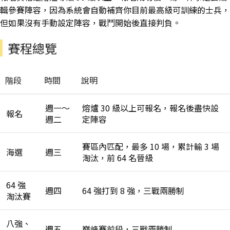
輯參賽陣容，因為系統會自動補齊你目前最高級可訓練的士兵，
但如果沒有手動設定陣容，戰鬥開始後直接判負。
賽程總覽
階段
時間
說明
週一～
熔爐 30 級以上可報名，報名後盡快設
報名
週二
定陣容
賽區內匹配，最多 10 場，累計輸 3 場
海選
週三
淘汰，前 64 名晉級
64 強
週四
64 強打到 8 強，三戰兩勝制
淘汰賽
八強、
週五
巔峰賽前段，三戰兩勝制