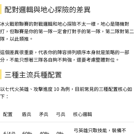
配對邏輯與地心探險的差異
冰火戰歌聯賽的對戰邏輯和地心探險不太一樣，地心是隨機對
打，但聯賽是你的第一隊一定會打對手的第一隊，第二隊對第二
隊，以此類推。
這個差異很重要，代表你的陣容排列順序本身就是策略的一部
分，不能只想著三隊各自夠不夠強，還要考慮整體對位。
三種主流兵種配置
以七代火英雄、攻擊進度 10 為例，目前常見的三種配置核心如
下：
配置
盾兵
矛兵
弓兵
核心邏輯
弓英雄只取技能，裝備不
6/4/0
60%
40%
0%