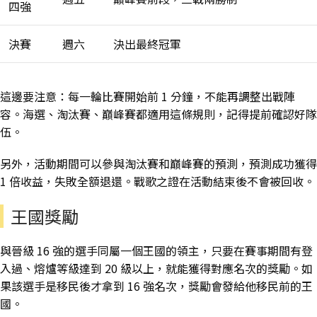
四強
決賽
週六
決出最終冠軍
這邊要注意：每一輪比賽開始前 1 分鐘，不能再調整出戰陣
容。海選、淘汰賽、巔峰賽都適用這條規則，記得提前確認好隊
伍。
另外，活動期間可以參與淘汰賽和巔峰賽的預測，預測成功獲得
1 倍收益，失敗全額退還。戰歌之證在活動結束後不會被回收。
王國獎勵
與晉級 16 強的選手同屬一個王國的領主，只要在賽事期間有登
入過、熔爐等級達到 20 級以上，就能獲得對應名次的獎勵。如
果該選手是移民後才拿到 16 強名次，獎勵會發給他移民前的王
國。