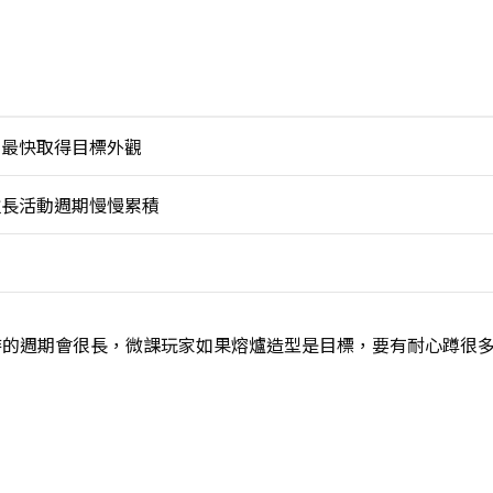
，最快取得目標外觀
拉長活動週期慢慢累積
待的週期會很長，微課玩家如果熔爐造型是目標，要有耐心蹲很
。