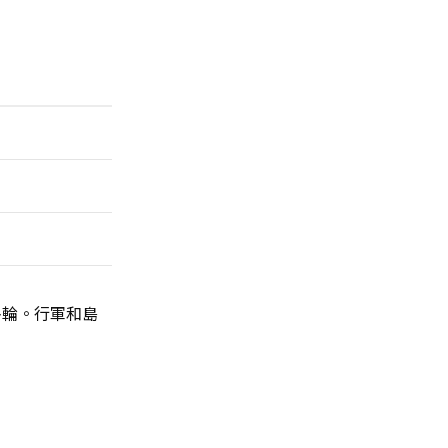
多輪。行軍和島