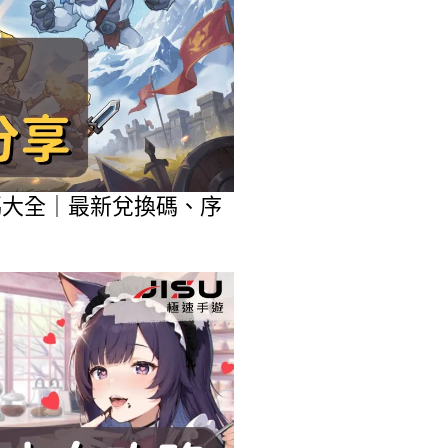
包碼大全｜最新兌換碼、序