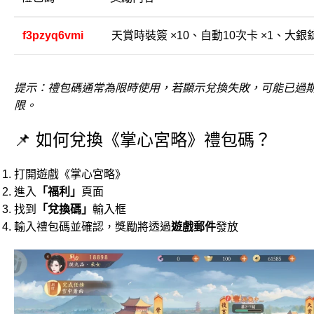
f3pzyq6vmi
天賞時裝簽 ×10、自動10次卡 ×1、大銀錠
提示：禮包碼通常為限時使用，若顯示兌換失敗，可能已過
限。
📌 如何兌換《掌心宮略》禮包碼？
打開遊戲《掌心宮略》
進入
「福利」
頁面
找到
「兌換碼」
輸入框
輸入禮包碼並確認，獎勵將透過
遊戲郵件
發放