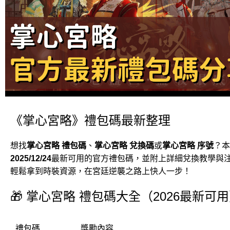
《掌心宮略》禮包碼最新整理
想找
掌心宮略 禮包碼
、
掌心宮略 兌換碼
或
掌心宮略 序號
？本
2025/12/24
最新可用的官方禮包碼，並附上詳細兌換教學與
輕鬆拿到時裝資源，在宮廷逆襲之路上快人一步！
🎁 掌心宮略 禮包碼大全（2026最新可
禮包碼
獎勵內容