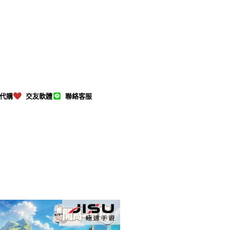
M代購
交友軟體
聯絡客服