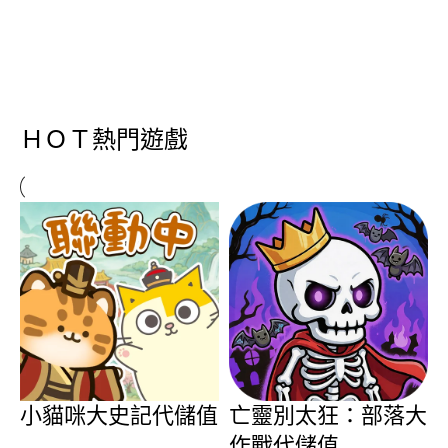
ＨＯＴ熱門遊戲
小貓咪大史記代儲值
亡靈別太狂：部落大
作戰代儲值