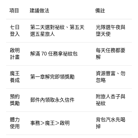
項目
建議做法
備註
七日
第二天選對祕紋、第五天
光隊選午夜與
登入
選五星旅人
墮天使
啟明
每天任務都要
解滿 70 任務拿祕紋包
計畫
解
魔王
資源豐富、勿
第一章解完即領獎勵
養成
忽略
預約
附旅人杏子與
郵件內領取永久信件
獎勵
祕紋
體力
背包汽水先喝
事務＞魔王＞啟明
使用
掉