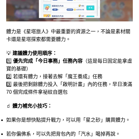
體力是《星塔旅人》中最重要的資源之一，不論是素材關
卡還是星塔探索都需要體力。
💡
建議體力使用順序：
1️⃣
優先完成「今日事務」任務內容
（這是每日固定能拿虛
寶的基礎）
2️⃣ 若還有體力，接著去解「魔王養成」任務
3️⃣ 最後把剩餘體力投入「啟明計畫」內的任務，早日湊滿
70 個完成條件拿祕紋自選包
🧃
體力補充小技巧：
如果你是想快點提升戰力，可以用「星之砂」購買體力。
若你偏佛系，可以先把背包內的「汽水」喝掉再說。