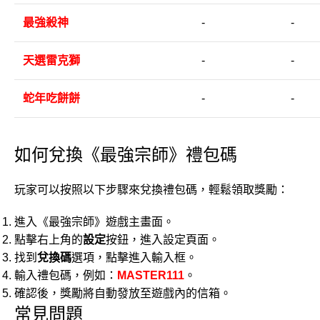
最強殺神
-
-
天選雷克獅
-
-
蛇年吃餅餅
-
-
如何兌換《最強宗師》禮包碼
玩家可以按照以下步驟來兌換禮包碼，輕鬆領取獎勵：
進入《最強宗師》遊戲主畫面。
點擊右上角的
設定
按鈕，進入設定頁面。
找到
兌換碼
選項，點擊進入輸入框。
輸入禮包碼，例如：
MASTER111
。
確認後，獎勵將自動發放至遊戲內的信箱。
常見問題