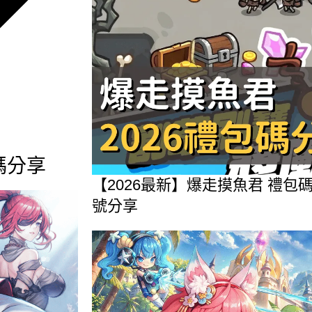
碼分享
【2026最新】爆走摸魚君 禮
號分享