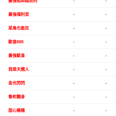
最強祖師超狂的
-
-
最強福利官
-
-
菜鳥也能狂
-
-
歐皇888
-
-
最強歐皇
-
-
我是天選人
-
-
金光閃閃
-
-
魯蛇翻身
-
-
甜心豬豬
-
-