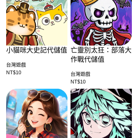
小貓咪大史記代儲值
亡靈別太狂：部落大
作戰代儲值
台灣遊戲
NT$
10
台灣遊戲
NT$
10