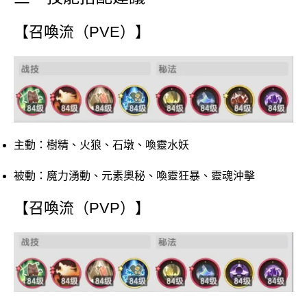
【召喚流（PVE）】
主動：樹精、火狼、石墩、喚靈水妖
被動：魔力湧動、元素奧秘、喚靈狂暴、靈魂沖擊
【召喚流（PVP）】