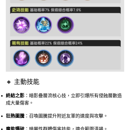
🔸 主動技能
終結之影
：暗影疊層流核心技，立即引爆所有侵蝕層數造
成大量傷害。
狂熱圖騰
：召喚圖騰提升附近友軍的速度與攻擊。
魔能爆破
：暗屬性群體傷害技能，適合範圍清場。