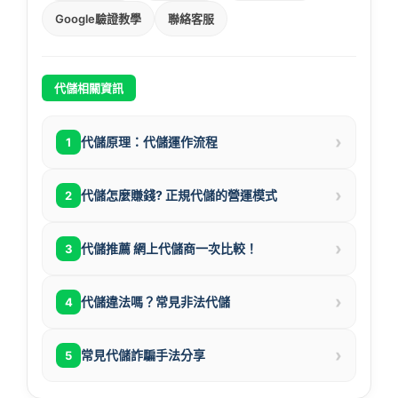
Google驗證教學
聯絡客服
代儲相關資訊
›
代儲原理：代儲運作流程
1
›
代儲怎麼賺錢? 正規代儲的營運模式
2
›
代儲推薦 網上代儲商一次比較！
3
›
代儲違法嗎？常見非法代儲
4
›
常見代儲詐騙手法分享
5