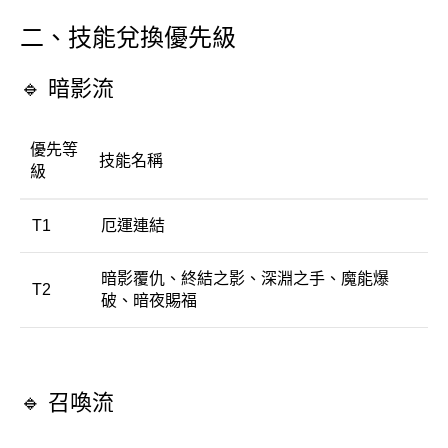
二、技能兌換優先級
🔹 暗影流
優先等
技能名稱
級
T1
厄運連結
暗影覆仇、終結之影、深淵之手、魔能爆
T2
破、暗夜賜福
🔹 召喚流