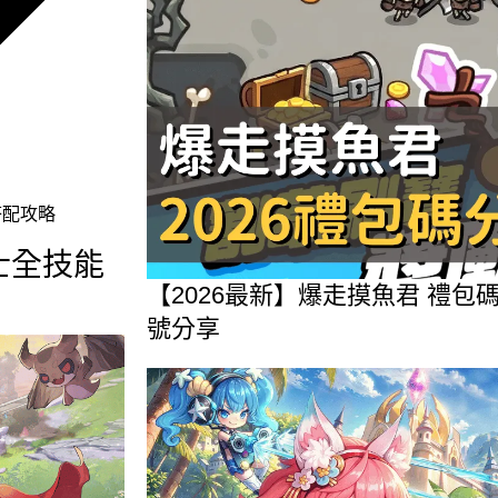
搭配攻略
士全技能
【2026最新】爆走摸魚君 禮
號分享