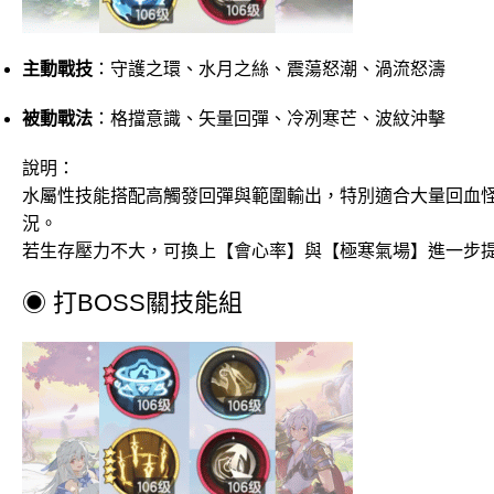
主動戰技
：守護之環、水月之絲、震蕩怒潮、渦流怒濤
被動戰法
：格擋意識、矢量回彈、冷冽寒芒、波紋沖擊
說明：
水屬性技能搭配高觸發回彈與範圍輸出，特別適合大量回血
況。
若生存壓力不大，可換上【會心率】與【極寒氣場】進一步
◉ 打BOSS關技能組