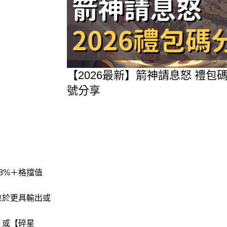
【2026最新】箭神請息怒 禮
號分享
8%＋格擋值
位於更具輸出或
】或【碎星