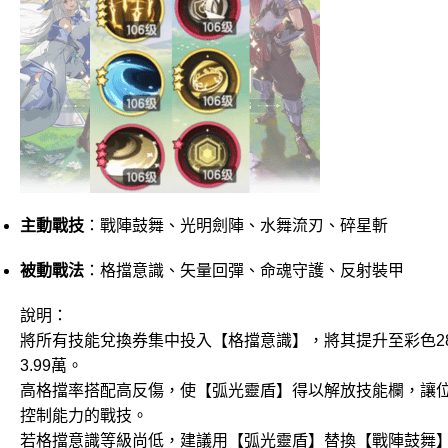
主動戰技
：戰陣鼓舞、光明劍陣、水舞流刃、碎星斬
被動戰法
：格擋意識、矢量回彈、命魂守護、反射裝甲
說明：
將所有技能兌換券集中投入【格擋意識】，將其提升至彩色2
3.99萬。
高格擋率搭配高反傷，使【弧光靈盾】得以解放技能欄，讓
控制能力的戰技。
若格擋意識等級尚低，建議用【弧光靈盾】替換【戰陣鼓舞