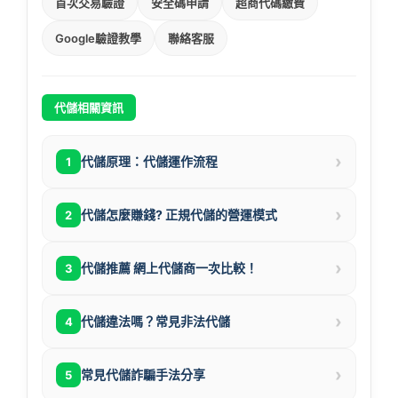
首次交易驗證
安全碼申請
超商代碼繳費
Google驗證教學
聯絡客服
代儲相關資訊
›
代儲原理：代儲運作流程
1
›
代儲怎麼賺錢? 正規代儲的營運模式
2
›
代儲推薦 網上代儲商一次比較！
3
›
代儲違法嗎？常見非法代儲
4
›
常見代儲詐騙手法分享
5