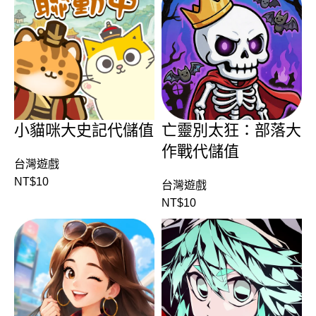
小貓咪大史記代儲值
亡靈別太狂：部落大
作戰代儲值
台灣遊戲
NT$
10
台灣遊戲
NT$
10