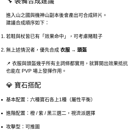
🔧 裝備合成建議
進入山之國與機神山副本後會產出可合成碎片。
建議合成順序如下：
若鞋與杖皆已有「效果命中」，可考慮賭鞋子
無上述情況者，優先合成
衣服
→
頭盔
📌 衣服與頭盔幾乎所有主詞條都實用，就算開出效果抵抗
也能在 PVP 場上發揮作用。
💎 寶石搭配
基本配置：六種寶石各上1種（屬性平衡）
進階配置：橙 / 紫 / 黑三選二，視流派選擇
攻擊型：可推圖