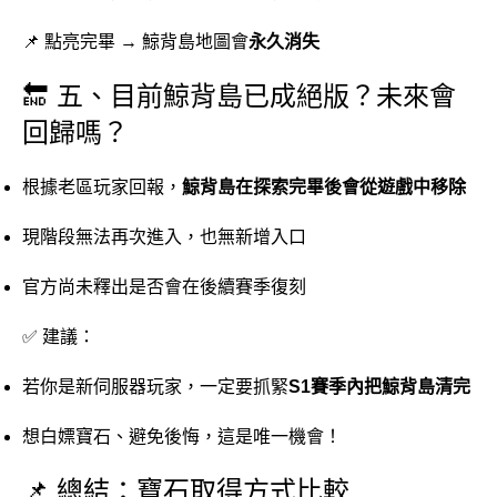
📌 點亮完畢 → 鯨背島地圖會
永久消失
🔚 五、目前鯨背島已成絕版？未來會
回歸嗎？
根據老區玩家回報，
鯨背島在探索完畢後會從遊戲中移除
現階段無法再次進入，也無新增入口
官方尚未釋出是否會在後續賽季復刻
✅ 建議：
若你是新伺服器玩家，一定要抓緊
S1賽季內把鯨背島清完
想白嫖寶石、避免後悔，這是唯一機會！
📌 總結：寶石取得方式比較