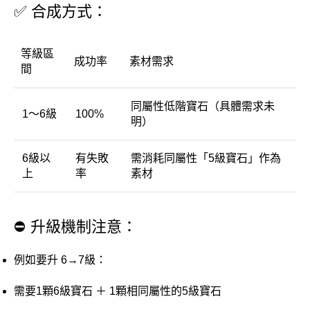
✅ 合成方式：
等級區
成功率
素材需求
間
同屬性低階寶石（具體需求未
1～6級
100%
明）
6級以
有失敗
需消耗同屬性「5級寶石」作為
上
率
素材
⛔ 升級機制注意：
例如要升 6→7級：
需要1顆6級寶石 ＋ 1顆相同屬性的5級寶石