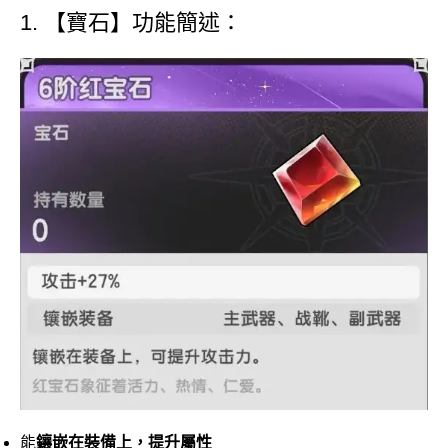
1. 【寶石】功能簡述：
能
鑲嵌在裝備上，提升屬性