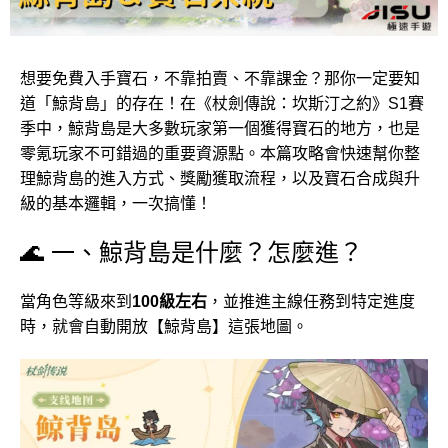
想要免費入手寶石，不靠拍賣、不靠課金？那你一定要知
道「鯨背島」的存在！在《杖劍傳說：坎斯汀之約》S1賽
季中，鯨背島是大多數玩家第一個獲得寶石的地方，也是
零氪玩家不可錯過的重要資源點。本篇攻略會快速幫你整
理鯨背島的進入方式、獎勵獲取流程，以及寶石合成與升
級的基本邏輯，一次搞懂！
🌊 一、鯨背島是什麼？怎麼進？
當角色等級來到
100級左右
，並推進主線任務到特定進度
時，就會自動開放【鯨背島】這張地圖。