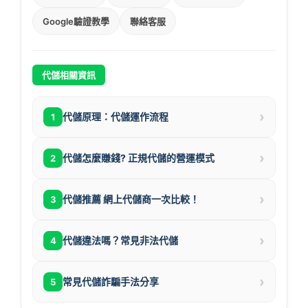
Google驗證教學
聯絡客服
代儲相關資訊
›
代儲原理：代儲運作流程
1
›
代儲怎麼賺錢? 正規代儲的營運模式
2
›
代儲推薦 網上代儲商一次比較！
3
›
代儲違法嗎？常見非法代儲
4
›
常見代儲詐騙手法分享
5