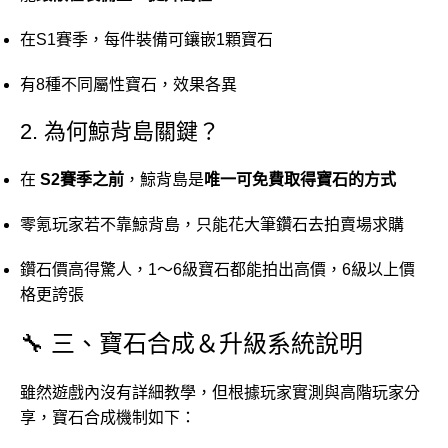
在S1賽季，每件裝備可鑲嵌1顆寶石
有8種不同屬性寶石，效果各異
2. 為何鯨背島關鍵？
在
S2賽季之前
，鯨背島是
唯一可免費取得寶石的方式
零氪玩家若不靠鯨背島，只能花大筆鑽石去拍賣場求購
鑽石價高得驚人，1～6級寶石都能拍出高價，6級以上價
格更誇張
🔧 三、寶石合成＆升級系統說明
雖然遊戲內沒有詳細教學，但根據玩家實測與高階玩家分
享，寶石合成機制如下：