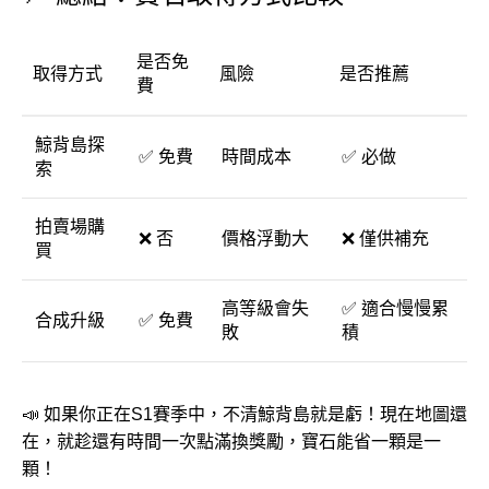
是否免
取得方式
風險
是否推薦
費
鯨背島探
✅ 免費
時間成本
✅ 必做
索
拍賣場購
❌ 否
價格浮動大
❌ 僅供補充
買
高等級會失
✅ 適合慢慢累
合成升級
✅ 免費
敗
積
📣 如果你正在S1賽季中，不清鯨背島就是虧！現在地圖還
在，就趁還有時間一次點滿換獎勵，寶石能省一顆是一
顆！