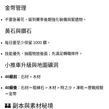
金幣管理
不要急著花，留到賽季後期強化裝備與聖遺物。
黃石與鑽石
每日要至少保留 1000 鑽。
技能優先，抽寵物放後面；先滿足轉職條件。
小推車升級與地圖礦洞
40級前
：石材 > 木材
40級後
：石材＝粗練石 > 木材 > 時之沙 > 凍乾＝歷戰經驗
＝金幣
🏰 副本與素材秘境