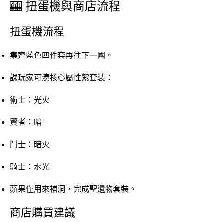
🎰 扭蛋機與商店流程
扭蛋機流程
集齊藍色四件套再往下一國。
課玩家可湊核心屬性紫套裝：
術士：光火
賢者：暗
鬥士：暗火
騎士：水光
蘋果僅用來補洞，完成聖遺物套裝。
商店購買建議