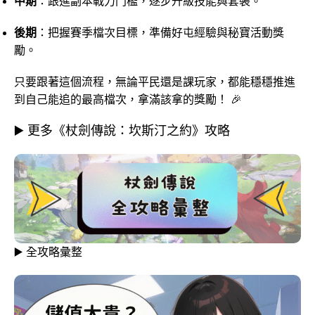
中期
：跟進副本戰力門檻，逐步升級技能與套裝。
後期
：把握賽季檔次目標，準備好屯經驗與秘寶活動獎
勵。
只要跟著這個流程，無論平民還是課玩家，都能穩穩推進
到自己能追的最高檔次，拿滿該拿的獎勵！ 🎉
▶️ 更多《杖劍傳說：坎斯汀之約》攻略
▶️ 全攻略彙整