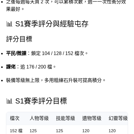
之後每週每天買 2 次，可以累積次數，週一一次性衝分效
果最好。
📊 S1賽季評分與經驗屯存
評分目標
平民/微課
：鎖定 104 / 128 / 152 檔次。
課佬
：追 176 / 200 檔。
裝備等級無上限，多用粗練石升裝可提高積分。
📊 S1賽季評分目標
檔次
人物等級
技能等級
遺物等級
幻靈等級
152 檔
125
125
120
120