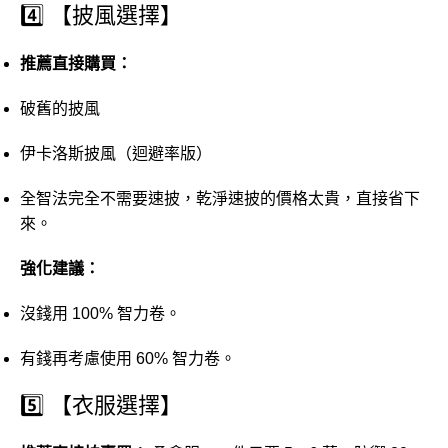
4️⃣ 【
披風
選擇】
推薦
直接
購買：
破舊
的
披風
伊
卡洛斯
披風（
迴避
率
版）
全智
法
完全
不需要
速
披，
乾淨
速
披
的
價格
太
貴，
直接
省
下
來。
強化
建議：
沒錢
用
100%
智力
卷。
有錢
再
考慮
使用
60%
智力
卷。
5️⃣ 【
衣服
選擇】