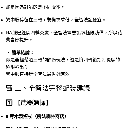
那是
因為
討論
的是
不同
版本。
繁
中
服
停留在
三
轉，
裝備
需求
低，
全智
法
超
便宜。
NA
服
已經
開
四
轉
炎
魔，
全智
法
需要
追求
極限
裝備，
所以
花
費
自然
提升。
📌
簡單
結論：
你是
要
輕鬆
過
三
轉
的
舒適
玩法，
還是
拚
四
轉
後期
打
炎
魔
的
極限
輸出？
繁
中
服
直接
玩
全智
法
最
省錢
有效！
🎒
二、
全智
法
完整
配
裝
建議
1️⃣ 【
武器
選擇】
8
等
木製
短
杖（
魔法
森林
商店）