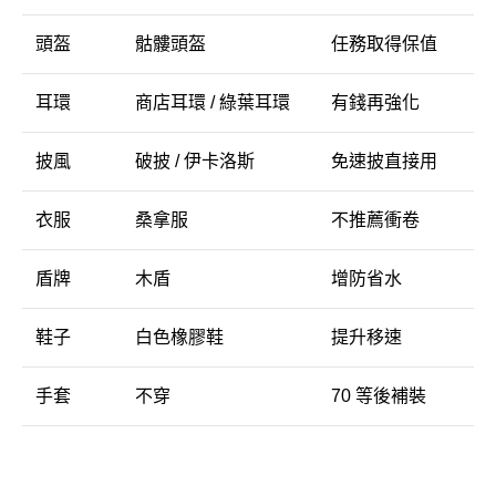
頭盔
骷髏頭
盔
任務
取得
保值
耳環
商店
耳環 /
綠葉
耳環
有錢
再
強化
披風
破
披 /
伊
卡洛斯
免
速
披
直接
用
衣服
桑
拿
服
不
推薦
衝
卷
盾牌
木
盾
增
防
省
水
鞋子
白色
橡膠
鞋
提升
移
速
手套
不
穿
70
等
後
補
裝