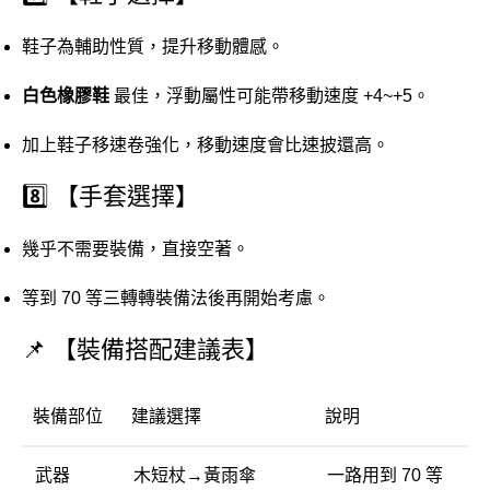
鞋子
為
輔助
性質，
提升
移動
體
感。
白色
橡膠
鞋
最佳，
浮動
屬性
可能
帶
移動
速度 +
4~+
5。
加上
鞋子
移
速
卷
強化，
移動
速度
會比
速
披
還
高。
8️⃣ 【
手套
選擇】
幾乎
不需要
裝備，
直接
空
著。
等到
70
等
三
轉轉
裝備
法
後
再
開始
考慮。
📌 【
裝備
搭配
建議
表】
裝備
部位
建議
選擇
說明
武器
木
短
杖→
黃
雨傘
一路
用到
70
等