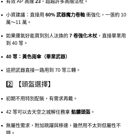
有效
AP
高達
23
，
超越
許多
高階
法
杖。
小
資
建議：
直接
用
60%
武器
魔力
卷軸
衝
強化，
一張
約
10
萬～
11
萬。
如果
運氣
好
能
買到
別人
汰
換
的
7
卷
強化
木杖
，
直接
畢業
用
到
40
等。
40
等：
黃色
雨傘（
畢業
武器）
這
把
武器
直接
一路
用到
70
等
三
轉。
2️⃣ 【
頭盔
選擇】
初期
不用
特別
配
裝，
有
需求
再
戴。
42
等
可以
去
天空
之
城
解
任務
拿
骷髏頭
盔
。
無
屬性
需求，
附加
跳躍
與
移
速，
雖然
用
不太
到
但
屬性
不
錯。