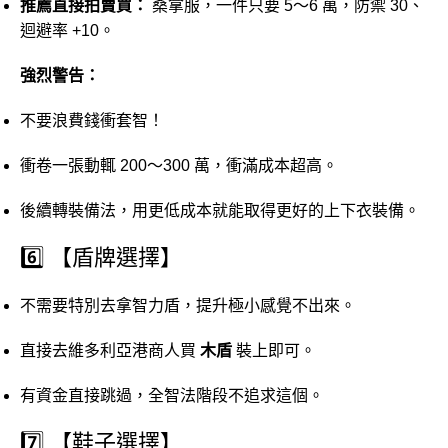
推薦
直接
拍賣
買：
桑
拿
服，
一件
只要
5～
6
萬，
防禦
30、
迴避
率 +
10。
強烈
警告：
不要
浪費
錢
衝
套
智！
衝
卷
一張
動輒
200～
300
萬，
衝
滿
成本
超高。
後續
轉
裝備
法，
用
更
低成本
就
能
取得
更好
的
上下
衣
裝備。
6️⃣ 【
盾牌
選擇】
不需要
特別
去
拿
智力
盾，
提升
極小
感覺
不出來。
直接
去
維多利亞
港
商人
買
木
盾
裝上
即可。
有
資金
直接
跳過，
全智
法
階段
不
追求
這個。
7️⃣ 【
鞋子
選擇】