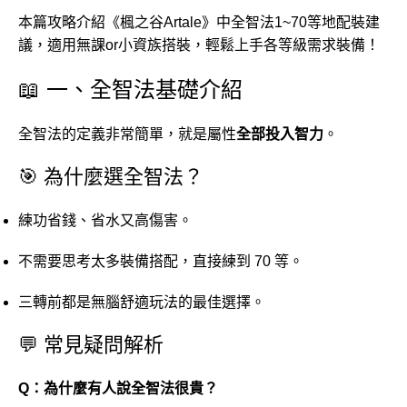
本篇攻略介紹《楓之谷Artale》中全智法1~70等地配裝建
議，適用無課or小資族搭裝，輕鬆上手各等級需求裝備！
📖
一、
全智
法
基礎
介紹
全智
法
的
定義
非常
簡單，
就是
屬性
全部
投入
智力
。
🎯
為什麼
選
全智
法？
練功
省錢、
省
水
又
高
傷害。
不需要
思考
太多
裝備
搭配，
直接
練到
70
等。
三
轉
前
都是
無
腦
舒適
玩法
的
最佳
選擇。
💬
常見
疑問
解析
Q：
為什麼
有人說
全智
法
很
貴？