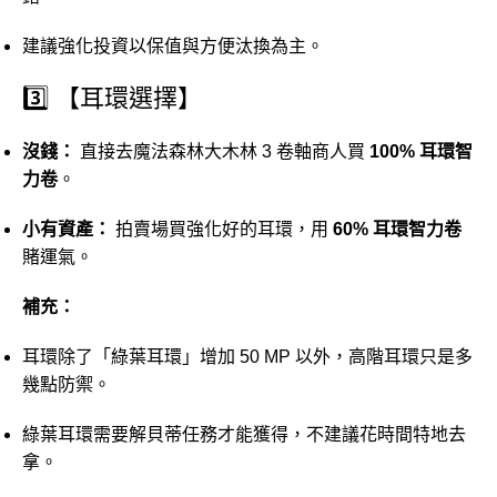
建議
強化
投資
以
保值
與
方便
汰
換
為主。
3️⃣ 【
耳環
選擇】
沒錢：
直接
去
魔法
森林
大木
林
3
卷軸
商人
買
100%
耳環
智
力
卷
。
小
有
資產：
拍賣
場
買
強化
好的
耳環，
用
60%
耳環
智力
卷
賭
運氣。
補充：
耳環
除了「
綠葉
耳環」
增加
50
MP
以外，
高階
耳環
只是
多
幾點
防禦。
綠葉
耳環
需要
解
貝蒂
任務
才能
獲得，
不
建議
花
時間
特地去
拿。