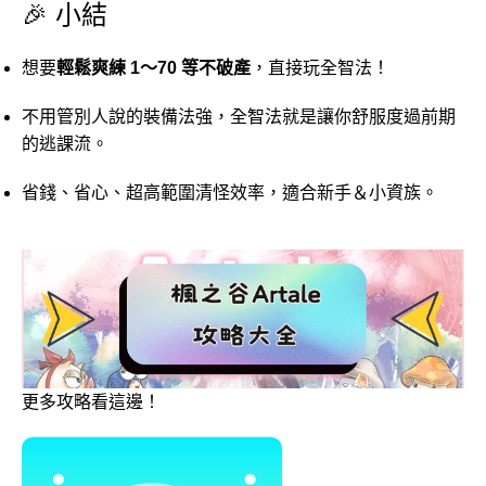
🎉
小結
想要
輕鬆
爽
練
1～
70
等
不
破產
，
直接
玩
全智
法！
不用
管
別人
說的
裝備
法
強，
全智
法
就是
讓
你
舒服
度過
前期
的
逃
課
流。
省錢、
省
心、
超高
範圍
清
怪
效率，
適合
新手＆
小
資
族。
更多攻略看這邊！