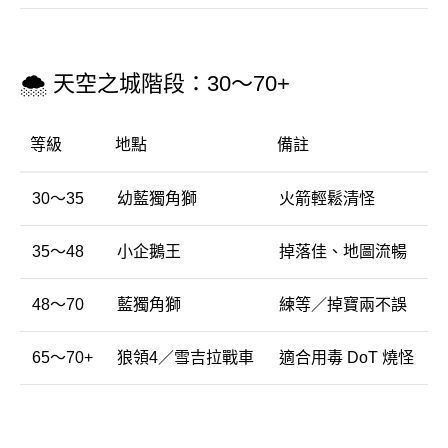
🌨
天空
之
城
階段：
30～
70+
等級
地點
備註
30～
35
幼
藍
獨角
獅
火箭
輕鬆
清
怪
35～
48
小
企鵝
王
掉落
佳、
地圖
流暢
48～
70
藍
獨角
獅
練
等／
掉
寶
兩
不
誤
65～
70+
狼
領
4／
雪
吉
拉
戰車
適合
用
毒
DoT
燒
怪