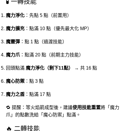
🧪
一轉
技能
魔力
淨化
：
先
點
5
點（
前
置
用）
魔力
擴充
：
點
滿
10
點（
優先
最大
化
MP）
魔
靈
彈
：
點
1
點（
過渡
技能）
魔力
爪
：
點
滿
20
點（
前期
主力
技能）
回頭
點
滿
魔力
淨化（
剩下
11
點）
→
共
16
點
魔
心
防禦
：
點
3
點
魔力
之
盾
：
點
滿
17
點
🔁
提醒：
等
火焰
箭
成型
後，
建議
使用
技能
重
置
將「
魔力
爪」
的
點數
洗
給「
魔
心
防禦」
點
滿
。
🔥
二
轉
技能