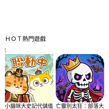
ＨＯＴ熱門遊戲
小貓咪大史記代儲值
亡靈別太狂：部落大