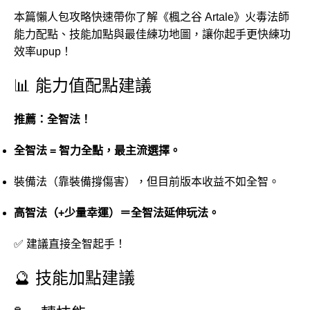
本篇
懶人
包
攻略
快速
帶
你
了解《楓之谷 Artale》火毒法師
能力
配
點、
技能
加點
與
最佳
練功
地圖，
讓
你起手更快練功
效率upup
！
📊
能力
值
配
點
建議
推薦：
全智
法！
全智
法 =
智力
全
點，
最
主流
選擇。
裝備
法（
靠
裝備
撐
傷害）
，
但
目前
版本
收益
不如
全智。
高
智
法（+
少量
幸運）＝
全智
法
延伸
玩法。
✅
建議
直接
全智
起
手
！
🔮
技能
加點
建議