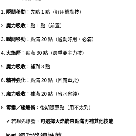
瞬間
移動
：
先
點
1
點（
好用
機動
技）
魔力
吸收
：
點
1
點（
前
置）
瞬間
移動
：
點
滿
20
點（
通勤
好用，
必
滿）
火焰
箭
：
點
滿
30
點（
最
重要
主力
技）
魔力
吸收
：
補
到
3
點
精神
強化
：
點
滿
20
點（
回
魔
重要）
魔力
吸收
：
補
滿
20
點（
省
水
省錢）
毒
霧／
緩
速
術
：
後期
隨意
點（
用
不太
到）
✔
若想
先
爆發，
可
選擇
火焰
箭
直
點
滿
再補
其他
技能