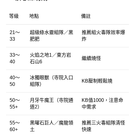
等級
地點
備註
21～
超級
綠水
靈
組隊／
黑
推薦
組
火
毒
隊
效率
爆
33
肥
肥
炸
33～
火焰
之地
1／
東方
岩
繼續
燒
怪
40
石
山
6
40～
冰
獨眼
獸（
寺院
入口
KB
壓制
輕鬆
燒
50
組隊）
50～
月牙
牛
魔王（
寺院
通
KB
值
1000，
注意
命
55+
道
2）
中
需求
55～
黑
曜
石
巨人／
魔
龍
領
推薦
三
火
毒
組隊
清
怪
60+
土
快速