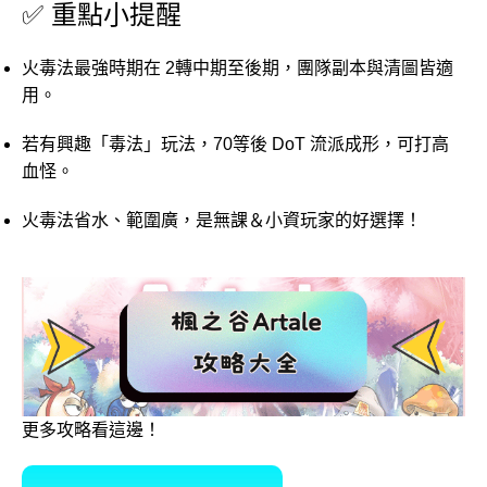
✅
重點
小
提醒
火
毒
法
最強
時期
在
2
轉
中期
至
後期，
團隊
副本
與
清
圖
皆
適
用。
若有
興趣「
毒
法」
玩法，
70
等
後
DoT
流派
成形，
可
打
高
血
怪。
火
毒
法
省
水、
範圍
廣，
是
無
課＆
小
資
玩家
的
好
選擇！
更多攻略看這邊！