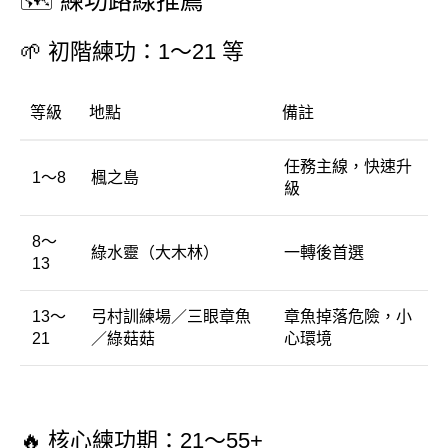
🗺
練功
路線
推薦
🌱
初階
練功：
1～
21
等
等級
地點
備註
任務
主線，
快速
升
1～
8
楓
之島
級
8～
綠水
靈（
大木
林）
一轉
後
首
選
13
13～
弓
村
訓練
場／
三眼
章魚
章魚
掉落
危險，
小
21
／
綠
菇
菇
心
環境
🔥
核心
練功
期：
21～
55+