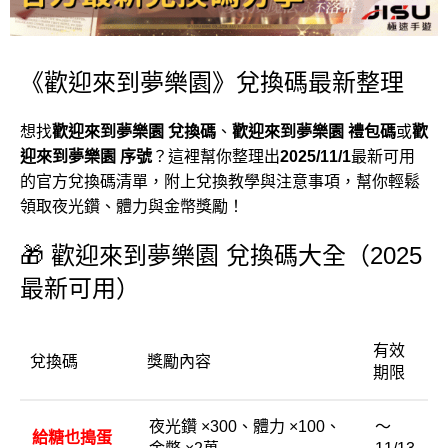
《歡迎來到夢樂園》兌換碼最新整理
想找
歡迎來到夢樂園 兌換碼
、
歡迎來到夢樂園 禮包碼
或
歡
迎來到夢樂園 序號
？這裡幫你整理出
2025/11/1
最新可用
的官方兌換碼清單，附上兌換教學與注意事項，幫你輕鬆
領取夜光鑽、體力與金幣獎勵！
🎁 歡迎來到夢樂園 兌換碼大全（2025
最新可用）
有效
兌換碼
獎勵內容
期限
夜光鑽 ×300、體力 ×100、
～
給糖也搗蛋