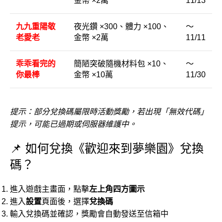
金幣 ×2萬
11/13
九九重陽敬
夜光鑽 ×300、體力 ×100、
～
老愛老
金幣 ×2萬
11/11
乖乖看完的
簡陋突破隨機材料包 ×10、
～
你最棒
金幣 ×10萬
11/30
提示：部分兌換碼屬限時活動獎勵，若出現「無效代碼」
提示，可能已過期或伺服器維護中。
📌 如何兌換《歡迎來到夢樂園》兌換
碼？
進入遊戲主畫面，點擊
左上角四方圖示
進入
設置
頁面後，選擇
兌換碼
輸入兌換碼並確認，獎勵會自動發送至信箱中