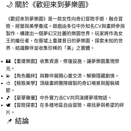
🌙 關於《歡迎來到夢樂園》
《歡迎來到夢樂園》是一款女性向奇幻冒險手遊，融合冒
險、經營與美學養成。遊戲由多位中外知名CV與畫師參與
製作，構建出一個夢幻又壯麗的樂園世界。玩家將作為女
王的繼任者，在廢墟上重建昔日的夢樂園，探索未知的世
界、結識夥伴並收集珍稀的「美」之實體。
🏰 【重建樂園】收集資源、修復設施，讓夢樂園重現榮
光。
💫 【角色羈絆】與夥伴展開心靈交流，解鎖隱藏劇情。
🎨 【極致美學】頂級畫師團隊繪製的奇幻場景與服裝細
節。
🎵 【豪華聲優】中外實力派CV共同演繹夢境物語。
🕊️ 【冒險探索】在多樣地區自由冒險，尋找夢與希望的碎
片。
📌 結論