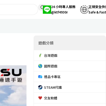
24 小時專人服務
正規安全快
@ktf4930r
Safe & Fas
遊戲分類
台灣遊戲
國際遊戲
禮品卡專區
STEAM代購
交友軟體