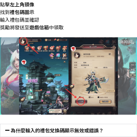
點擊
左上角頭像
找到
禮包碼圖示
輸入禮包碼並確認
獎勵將發送至
遊戲信箱
中領取
為什麼輸入的禮包兌換碼顯示無效或錯誤？