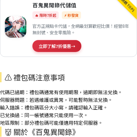
熱銷 TOP1
百鬼異聞錄代儲值
🔥 限時7折起
⚡ 秒發貨
官方正規點卡代儲，全網最划算歡迎比價！經營8年
無封號、安全零風險。
立即了解7折優惠
→
⚠️ 禮包碼注意事項
代碼已過期：禮包碼通常有使用期限，過期即無法兌換。
伺服器問題：若遇維護或異常，可能暫時無法兌換。
輸入錯誤：禮包碼區分大小寫，請確認輸入正確。
已兌換過：同一帳號通常只能使用一次。
地區限制：部分禮包碼可能僅適用特定伺服器。
👹 關於《百鬼異聞錄》