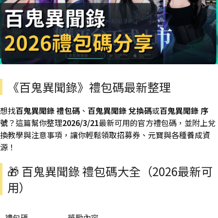
《百鬼異聞錄》禮包碼最新整理
想找
百鬼異聞錄 禮包碼
、
百鬼異聞錄 兌換碼
或
百鬼異聞錄 序
號
？這篇幫你整理
2026/3/21
最新可用的官方禮包碼，並附上兌
換教學與注意事項，讓你輕鬆領取招募券、元寶與各種養成資
源！
🎁 百鬼異聞錄 禮包碼大全（2026最新可
用）
禮包碼
獎勵內容