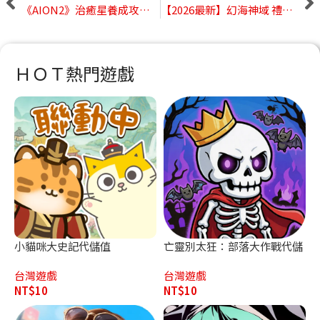
《AION2》治癒星養成攻略｜屬性配置、裝備打造、主神選擇與技能搭配推薦
【2026最新】幻海神域 禮包碼大全｜最新兌換碼、序號分享
ＨＯＴ熱門遊戲
小貓咪大史記代儲值
亡靈別太狂：部落大作戰代儲
值
台灣遊戲
台灣遊戲
NT$
10
NT$
10