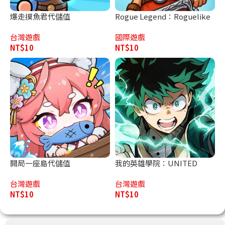
爆走摸魚君代儲值
Rogue Legend：Roguelike
代儲值
台灣遊戲
國際遊戲
NT$
10
NT$
10
開局一座島代儲值
我的英雄學院：UNITED
SURVIVAL代儲值
台灣遊戲
台灣遊戲
NT$
10
NT$
10