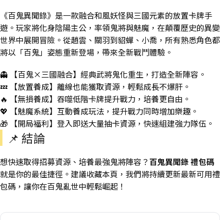
《百鬼異聞錄》是一款融合和風妖怪與三國元素的放置卡牌手
遊。玩家將化身陰陽主公，率領鬼將與魅魔，在顛覆歷史的異變
世界中展開冒險。從趙雲、關羽到貂蟬、小喬，所有熟悉角色都
將以「百鬼」姿態重新登場，帶來全新戰鬥體驗。
👻 【百鬼×三國融合】經典武將鬼化重生，打造全新陣容。
💤 【放置養成】離線也能獲取資源，輕鬆成長不爆肝。
🔥 【無損養成】吞噬低階卡牌提升戰力，培養更自由。
💖 【魅魔系統】互動養成玩法，提升戰力同時增加樂趣。
🎁 【開局福利】登入即送大量抽卡資源，快速組建強力隊伍。
📌 結論
想快速取得招募資源、培養最強鬼將陣容？
百鬼異聞錄 禮包碼
就是你的最佳捷徑。建議收藏本頁，我們將持續更新最新可用禮
包碼，讓你在百鬼亂世中輕鬆崛起！