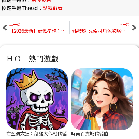
極速手遊Thread：
點我觀看
上一篇
下一篇
【2026最新】蔚藍星球：國王很忙 禮包碼大全｜最新兌換碼、序號分享
《伊瑟》克索司角色攻略｜面板分析、技能解析與PVP抽取建議
ＨＯＴ熱門遊戲
亡靈別太狂：部落大作戰代儲
時尚百貨城代儲值