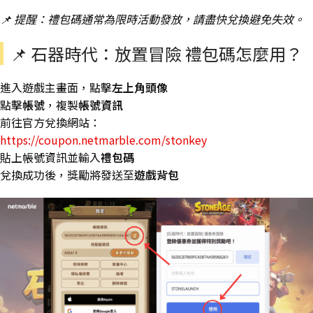
📌 提醒：禮包碼通常為限時活動發放，請盡快兌換避免失效。
📌 石器時代：放置冒險 禮包碼怎麼用？
進入遊戲主畫面，點擊
左上角頭像
點擊
帳號
，複製
帳號資訊
前往官方兌換網站：
https://coupon.netmarble.com/stonkey
貼上帳號資訊並輸入
禮包碼
兌換成功後，獎勵將發送至
遊戲背包