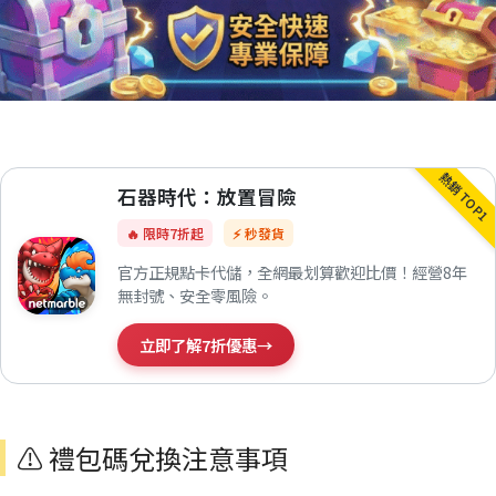
熱銷 TOP1
石器時代：放置冒險
🔥 限時7折起
⚡ 秒發貨
官方正規點卡代儲，全網最划算歡迎比價！經營8年
無封號、安全零風險。
立即了解7折優惠
→
⚠️ 禮包碼兌換注意事項