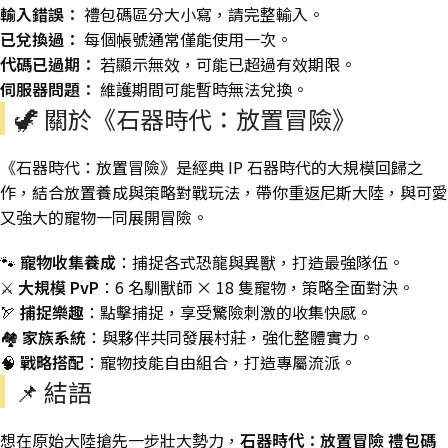
輸入錯誤：
禮包碼區分大小寫，請完整輸入。
已兌換過：
每個帳號通常僅能使用一次。
代碼已過期：
若顯示無效，可能已超過有效期限。
伺服器問題：
維護期間可能暫時無法兌換。
🦖 關於《石器時代：放置冒險》
《石器時代：放置冒險》是經典 IP 石器時代的大規模回歸之
作，結合放置養成與策略對戰玩法，帶你重返尼斯大陸，與可愛
又強大的寵物一同展開冒險。
🐾
寵物收集養成
：捕捉各式恐龍與異獸，打造最強隊伍。
⚔️
大規模 PvP
：6 名馴獸師 × 18 隻寵物，策略全面對決。
🏹
捕捉樂趣
：點擊捕捉，享受驚險刺激的收集快感。
🏘️
家族系統
：與夥伴共同發展村莊，強化整體實力。
🧠
戰略搭配
：寵物技能自由組合，打造專屬流派。
📌 結語
想在原始大陸搶先一步壯大勢力，
石器時代：放置冒險 禮包碼