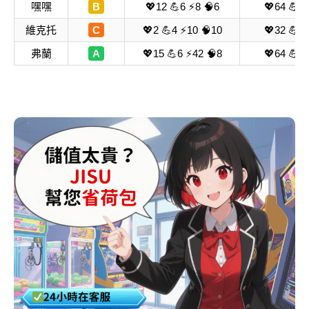
嘿嘿
B
💖12 💪6 ⚡8 🧠6
💖64 💪2
維克托
C
💖2 💪4 ⚡10 🧠10
💖32 💪6
弗蘭
A
💖15 💪6 ⚡42 🧠8
💖64 💪3