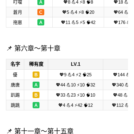
叮噹
A
💖8 💪4 ⚡8 🧠8
💖18 💪44
蒼月
C
💖5 💪4 ⚡8 🧠20
💖64 💪48
拖崽
A
💖11 💪5 ⚡5 🧠42
💖176 💪8
📌 第六章～第十章
名字
稀有度
LV.1
LV
優
B
💖9 💪4 ⚡2 🧠25
💖144 💪6
唐唐
A
💖44 💪10 ⚡10 🧠32
💖340 💪12
趴踢
B
💖33 💪23 ⚡10 🧠10
💖48 💪21
跳跳
A
💖4 💪4 ⚡42 🧠12
💖112 💪64
📌 第十一章～第十五章