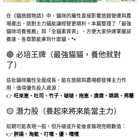
在《貓旅館物語》中，貓咪的屬性直接影響旅館營運與農
場產出，挑對主力貓能讓經營更順利。本篇整理了「最強
貓咪培養推薦」與「全貓素質表」，方便大家快速掌握該
養誰、各章節能拿到什麼貓。🐾
🔴 必培王牌（最強貓貓，養他就對
了）
這批貓咪屬性全面成長，能在旅館與農場都發揮主力作
用，值得優先投入資源：
👉
旺來崽、吐司、竹子、啵啵、拖崽、唐唐、跳跳、弗蘭
🟡 潛力股（養起來將來能當主力）
前期可能表現一般，但升級或升星後會展現亮眼數值：
👉
胖達、淘氣、叮噹、優、嘿嘿