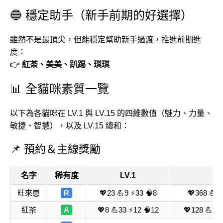
🔵 穩定助手（新手前期的好選擇）
雖然不是最頂尖，但能穩定幫助新手過渡，推進前期進
度：
👉
紅茶、美美、趴踢、琪琪
📊 全貓咪素質一覽
以下為各貓咪在 LV.1 與 LV.15 的四維數值（魅力、力量、
敏捷、智慧），以及 LV.15 總和：
📌 預約＆主線獎勵
名字
稀有度
LV.1
LV
旺來崽
R
💖23 💪9 ⚡33 🧠8
💖368 💪1
紅茶
A
💖8 💪33 ⚡12 🧠12
💖128 💪22