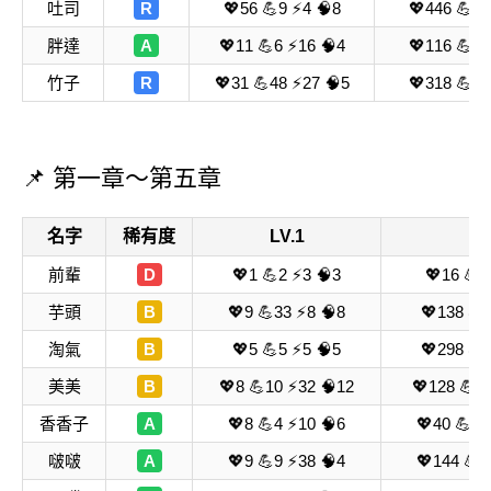
吐司
R
💖56 💪9 ⚡4 🧠8
💖446 💪14
胖達
A
💖11 💪6 ⚡16 🧠4
💖116 💪17
竹子
R
💖31 💪48 ⚡27 🧠5
💖318 💪49
📌 第一章～第五章
名字
稀有度
LV.1
L
前輩
D
💖1 💪2 ⚡3 🧠3
💖16 💪3
芋頭
B
💖9 💪33 ⚡8 🧠8
💖138 💪
淘氣
B
💖5 💪5 ⚡5 🧠5
💖298 💪
美美
B
💖8 💪10 ⚡32 🧠12
💖128 💪2
香香子
A
💖8 💪4 ⚡10 🧠6
💖40 💪17
啵啵
A
💖9 💪9 ⚡38 🧠4
💖144 💪4