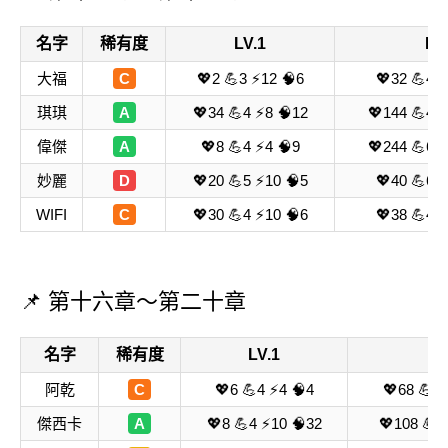
名字
稀有度
LV.1
LV
大福
C
💖2 💪3 ⚡12 🧠6
💖32 💪48
琪琪
A
💖34 💪4 ⚡8 🧠12
💖144 💪44
偉傑
A
💖8 💪4 ⚡4 🧠9
💖244 💪64
妙麗
D
💖20 💪5 ⚡10 🧠5
💖40 💪64
WIFI
C
💖30 💪4 ⚡10 🧠6
💖38 💪44
📌 第十六章～第二十章
名字
稀有度
LV.1
LV
阿乾
C
💖6 💪4 ⚡4 🧠4
💖68 💪6
傑西卡
A
💖8 💪4 ⚡10 🧠32
💖108 💪8