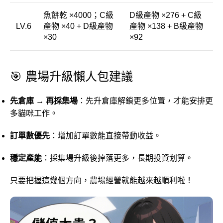
魚餅乾 ×4000；C級
D級產物 ×276 + C級
LV.6
產物 ×40 + D級產物
產物 ×138 + B級產物
×30
×92
🎯 農場升級懶人包建議
先倉庫 → 再採集場
：先升倉庫解鎖更多位置，才能安排更
多貓咪工作。
訂單數優先
：增加訂單數能直接帶動收益。
穩定產能
：採集場升級後掉落更多，長期投資划算。
只要把握這幾個方向，農場經營就能越來越順利啦！