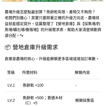
農場升級怎麼點最划算？魚餅乾有限、產物又不夠用？
老闆們別擔心！其實只要照著正確的升級方向走，農場效
益就能穩定提升。這篇整理了【營地倉庫】與【採集場/釣
魚場/礦石場/養殖場】的升級需求表，幫助大家清楚規劃資
源分配。🐾
📦 營地倉庫升級需求
倉庫是農場的核心，升級能解鎖更多區域或增加訂單數。
等級
所需材料
解鎖內容
LV.1
魚餅乾 ×100
-
魚餅乾 ×500；普通木材
LV.2
解鎖採集區
（C）×5