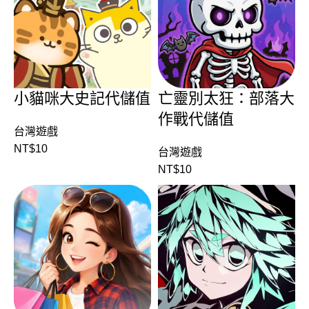
小貓咪大史記代儲值
亡靈別太狂：部落大
作戰代儲值
台灣遊戲
NT$
10
台灣遊戲
NT$
10