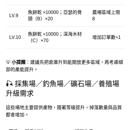
魚餅乾 ×10000；亞瑟的骨
農場區域上限
LV.9
頭（B）×20
8
魚餅乾 ×10000；深海木材
LV.10
增加訂單數+1
（C）×70
💡
小提醒
：建議先把倉庫升到能開放更多區域，再考慮細
部的產能提升。
🎣 採集場／釣魚場／礦石場／養殖場
升級需求
這些場地主要提供產物，隨著等級提升，掉落數量與品質
都會增加。