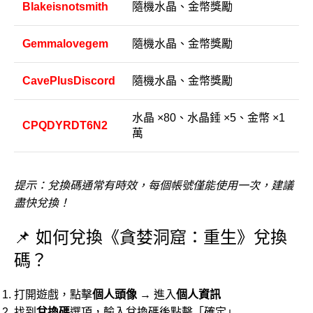
Blakeisnotsmith
隨機水晶、金幣獎勵
Gemmalovegem
隨機水晶、金幣獎勵
CavePlusDiscord
隨機水晶、金幣獎勵
水晶 ×80、水晶錘 ×5、金幣 ×1
CPQDYRDT6N2
萬
提示：兌換碼通常有時效，每個帳號僅能使用一次，建議
盡快兌換！
📌 如何兌換《貪婪洞窟：重生》兌換
碼？
打開遊戲，點擊
個人頭像
→ 進入
個人資訊
找到
兌換碼
選項，輸入兌換碼後點擊「確定」