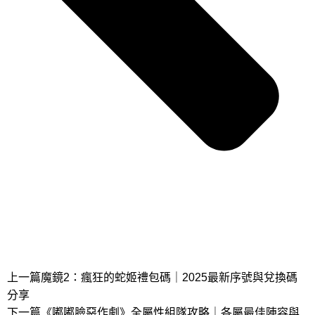
上一篇
魔鏡2：瘋狂的蛇姬禮包碼｜2025最新序號與兌換碼
分享
下一篇
《嘟嘟臉惡作劇》全屬性組隊攻略｜各屬最佳陣容與