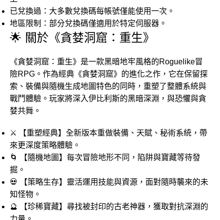
已兌換過：大多數兌換碼每帳號僅能使用一次。
地區限制：部分兌換碼僅適用於特定伺服器。
🌟 關於《貪婪洞窟：重生》
《貪婪洞窟：重生》是一款黑暗地牢風格的Roguelike冒
險RPG。作為經典《貪婪洞窟》的進化之作，它在保留探
索、裝備與隨機生成地圖特色的同時，重塑了整體系統與
戰鬥體驗。玩家將深入伊比利斯的黑暗深淵，與恐懼與貪
婪共舞。
⚔️ 【重塑經典】全新版本重做裝備、天賦、秘術系統，帶
來更深度策略體驗。
🌀 【隨機地圖】每次冒險地形不同，陷阱與寶藏等待發
掘。
💀 【策略生存】靈活運用技能與資源，面對隨時襲來的未
知怪物。
🔮 【珍稀寶藏】尋找被封印的古老神器，獲取對抗深淵的
力量。