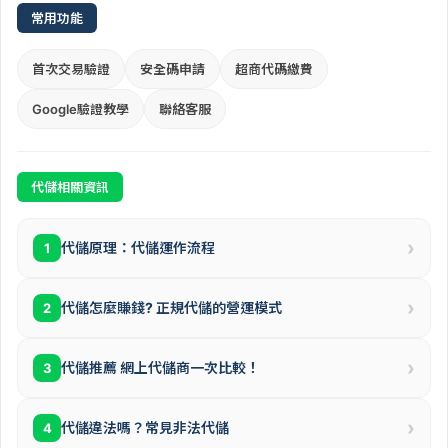
常用功能
首次交易驗證
安全碼申請
超商代碼繳費
Google驗證教學
聯絡客服
代儲相關資訊
›
代儲原理：代儲運作流程
1
›
代儲怎麼賺錢? 正規代儲的營運模式
2
›
代儲推薦 網上代儲商一次比較！
3
›
代儲違法嗎？常見非法代儲
4