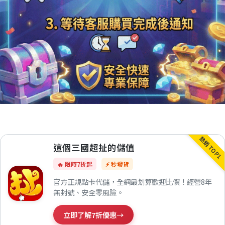
熱銷 TOP1
這個三國超扯的儲值
🔥 限時7折起
⚡ 秒發貨
官方正規點卡代儲，全網最划算歡迎比價！經營8年
無封號、安全零風險。
立即了解7折優惠
→