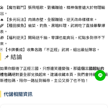
🎤 【魔性戰鬥】張飛唱歌、劉備蹦迪，精神傷害遠大於物理輸
出。
🔥 【多元玩法】肉鴿赤壁、全服蹦迪、逆天改命樣樣來。
🌾 【種田摸魚】偷菜、釣魚、黑暗料理，武將吃了直接暴擊爆
表。
🎁 【福利逆天】開局送千抽，零課也能爽玩，紅點多到停不下
來。
🃏 【卡牌養成】收集各路「不正經」武將，組出最扯陣容。
📌 結論
如果你厭倦了正經三國，只想邊笑邊變強，那
這個三國超扯的
禮包碼
絕對要全部兌換起來。建議收藏本頁，我們會持續更新最
新禮包碼，陪你一路扯到稱帝，主公又掛了也不怕！
代儲相關資訊