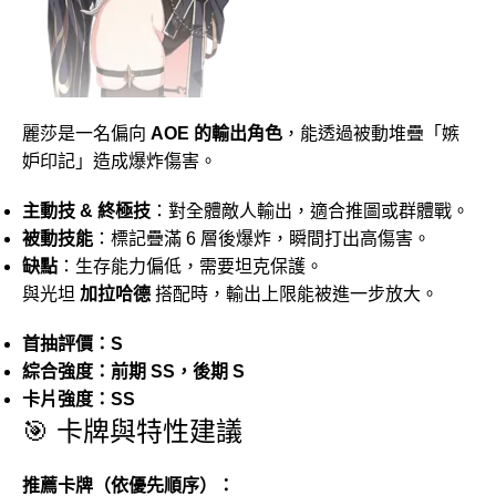
麗莎是一名偏向
AOE 的輸出角色
，能透過被動堆疊「嫉
妒印記」造成爆炸傷害。
主動技 & 終極技
：對全體敵人輸出，適合推圖或群體戰。
被動技能
：標記疊滿 6 層後爆炸，瞬間打出高傷害。
缺點
：生存能力偏低，需要坦克保護。
與光坦
加拉哈德
搭配時，輸出上限能被進一步放大。
首抽評價：S
綜合強度：前期 SS，後期 S
卡片強度：SS
🎯 卡牌與特性建議
推薦卡牌（依優先順序）：