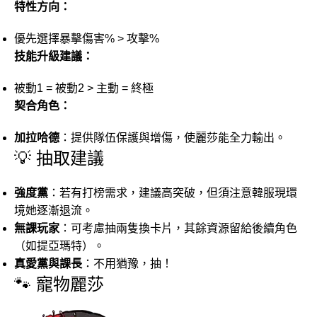
特性方向：
優先選擇暴擊傷害% > 攻擊%
技能升級建議：
被動1 = 被動2 > 主動 = 終極
契合角色：
加拉哈德
：提供隊伍保護與增傷，使麗莎能全力輸出。
💡 抽取建議
強度黨
：若有打榜需求，建議高突破，但須注意韓服現環
境她逐漸退流。
無課玩家
：可考慮抽兩隻換卡片，其餘資源留給後續角色
（如提亞瑪特）。
真愛黨與課長
：不用猶豫，抽！
🐾 寵物麗莎