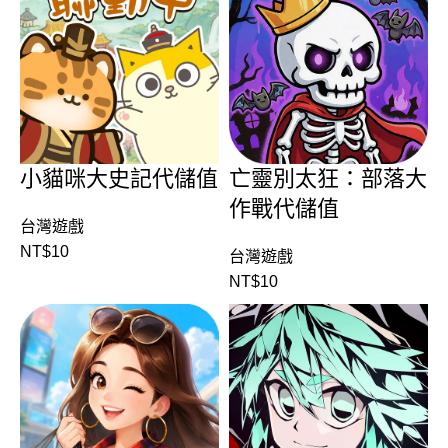
小貓咪大史記代儲值
亡靈別太狂：部落大
作戰代儲值
台灣遊戲
NT$
10
台灣遊戲
NT$
10