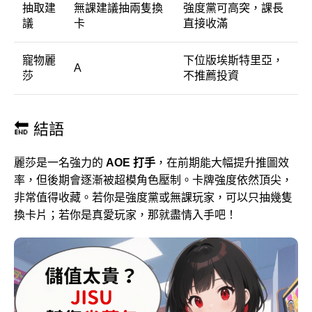
抽取建
無課建議抽兩隻換
強度黨可高突，課長
議
卡
直接收滿
寵物麗
下位版埃斯特里亞，
A
莎
不推薦投資
🔚 結語
麗莎是一名強力的
AOE 打手
，在前期能大幅提升推圖效
率，但後期會逐漸被超模角色壓制。卡牌強度依然頂尖，
非常值得收藏。若你是強度黨或無課玩家，可以只抽幾隻
換卡片；若你是真愛玩家，那就盡情入手吧！