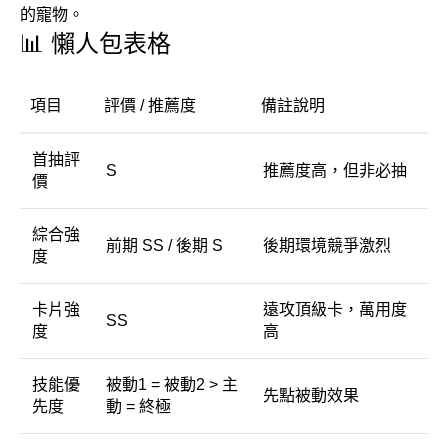
的寵物。
📊 懶人包表格
項目
評價 / 推薦度
備註說明
首抽評
S
推薦度高，但非必抽
價
綜合強
前期 SS / 後期 S
後期環境競爭激烈
度
卡片強
遠攻頂級卡，萬用度
SS
度
高
技能優
被動1 = 被動2 > 主
先點被動效果
先度
動 = 終極