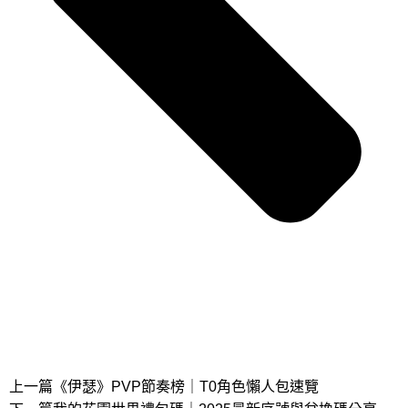
上一篇
《伊瑟》PVP節奏榜｜T0角色懶人包速覽