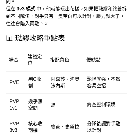
間。
但在
3v3 模式
中，他就能玩出花樣。如果把琺繆和終蒼拆
到不同隊伍，對手只有一隻奎茵可以針對，壓力就大了，
往往會陷入兩難。⚔️
📊 琺繆攻略重點表
建議定
場合
搭配角色
優缺點
位
副C收
阿嘉莎、迪奧
聚怪就強，不然
PVE
割
法內斯
容易空招
PVP
幾乎無
無
終蒼壓制環境
1v1
空間
PVP
核心收
分隊後讓對手難
終蒼、史黛拉
3v3
割機
以針對