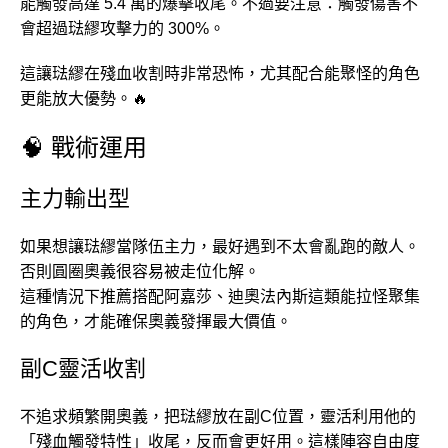
能觸發高達 5.4 萬的爆擊收尾。不過要注意：觸發傷害不
會超過琺繆攻擊力的 300%。
這讓琺繆在殘血收割時非常恐怖，尤其配合能聚怪的角色
更能放大優勢。🔥
🧠 戰術運用
主力輸出型
如果想讓琺繆當隊伍主力，最好遇到不太會亂跑的敵人。
否則圓圈奧義很容易被走位化解。
這種情況下推薦搭配阿嘉莎、迪奧法內斯這類能拉怪聚集
的角色，才能確保奧義發揮最大價值。
副C靈活收割
不追求頻繁開奧義，把琺繆放在副C位置，靈活利用他的
「殘血觸發特性」收尾，反而會更好用。這樣陣容自由度