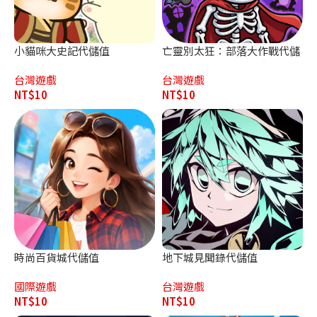
小貓咪大史記代儲值
亡靈別太狂：部落大作戰代儲
值
台灣遊戲
台灣遊戲
NT$
10
NT$
10
時尚百貨城代儲值
地下城見聞錄代儲值
國際遊戲
台灣遊戲
NT$
10
NT$
10