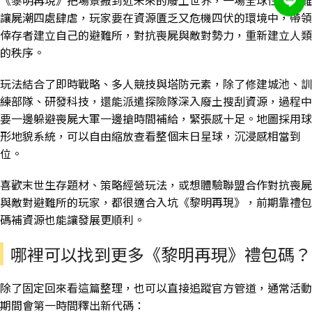
《黎明再現》把場景搬到近未來的廢土世界，一場全球性的災難
讓屍潮四處肆虐，玩家要在資源匱乏又危機四伏的環境中，帶領
倖存者建立自己的避難所，對抗喪屍與敵對勢力，重新建立人類
的秩序。
玩法結合了即時戰略、多人競技與塔防元素，除了修建城池、訓
練部隊、研發科技，還能派遣探險隊深入廢土搜刮資源，過程中
要一邊躲避喪屍大軍一邊搶時間補給，緊張感十足。地圖採用球
形地貌系統，可以自由縮放查看整個末日星球，沉浸感相當到
位。
喜歡末世生存題材、策略經營玩法，或想體驗聯盟合作對抗喪屍
與敵對避難所的玩家，都很適合入坑《黎明再現》，前期靠禮包
碼補資源也能讓發展更順利。
哪裡可以找到更多《黎明再現》禮包碼？
除了固定回來看這篇整理，也可以直接追蹤官方管道，通常活動
期間會第一時間釋出新代碼：