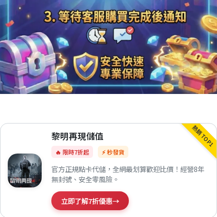
熱銷 TOP1
黎明再現儲值
🔥 限時7折起
⚡ 秒發貨
官方正規點卡代儲，全網最划算歡迎比價！經營8年
無封號、安全零風險。
立即了解7折優惠
→