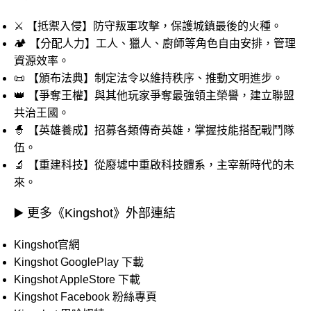
⚔️ 【抵禦入侵】防守叛軍攻擊，保護城鎮最後的火種。
🏕️ 【分配人力】工人、獵人、廚師等角色自由安排，管理
資源效率。
📜 【頒布法典】制定法令以維持秩序、推動文明進步。
👑 【爭奪王權】與其他玩家爭奪最強領主榮譽，建立聯盟
共治王國。
🧙 【英雄養成】招募各類傳奇英雄，掌握技能搭配戰鬥隊
伍。
🔬 【重建科技】從廢墟中重啟科技體系，主宰新時代的未
來。
▶️ 更多《Kingshot》外部連結
Kingshot官網
Kingshot GooglePlay 下載
Kingshot AppleStore 下載
Kingshot Facebook 粉絲專頁