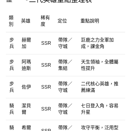
類
稀有
英雄
定位
重點說明
別
度
步
赫爾
帶隊／
巨鹿之力全軍加
SSR
兵
加
守城
成，課金角
步
阿瑪
帶隊／
天生領袖，全體屬
SSR
兵
迪斯
集結
性提升
步
帶隊／
二代核心英雄，推
佐伊
SSR
兵
守城
薦練滿
騎
潔貝
帶隊／
七日登入角，容易
SSR
兵
爾
守城
升星
騎
希爾
帶隊／
攻守平衡，泛用型
SSR