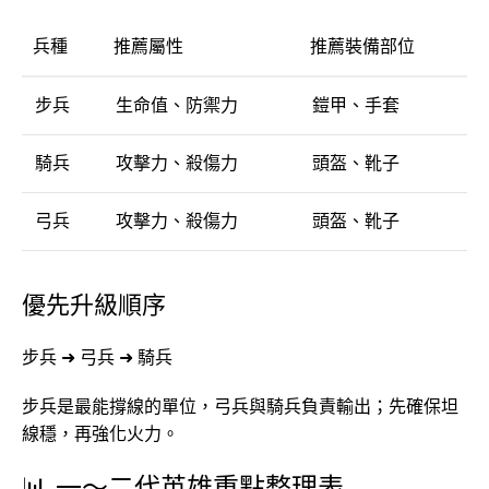
兵種
推薦屬性
推薦裝備部位
步兵
生命值、防禦力
鎧甲、手套
騎兵
攻擊力、殺傷力
頭盔、靴子
弓兵
攻擊力、殺傷力
頭盔、靴子
優先升級順序
步兵 ➜ 弓兵 ➜ 騎兵
步兵是最能撐線的單位，弓兵與騎兵負責輸出；先確保坦
線穩，再強化火力。
📊 一～二代英雄重點整理表