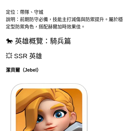
定位：帶隊、守城
說明：前期防守必備，技能主打減傷與防禦提升。屬於穩
定型防禦角色，搭配赫爾加時效果佳。
🐎 英雄概覽：騎兵篇
💥 SSR 英雄
潔貝爾（Jebel）