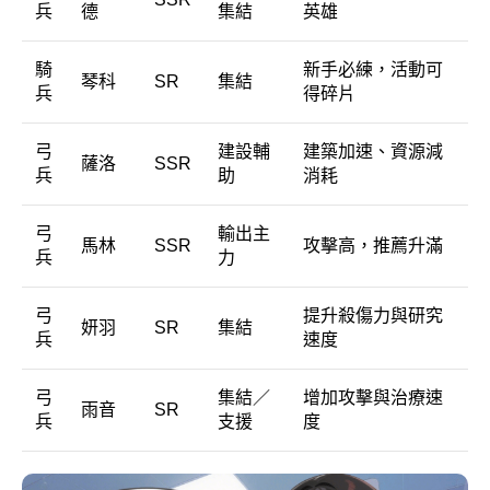
兵
德
集結
英雄
騎
新手必練，活動可
琴科
SR
集結
兵
得碎片
弓
建設輔
建築加速、資源減
薩洛
SSR
兵
助
消耗
弓
輸出主
馬林
SSR
攻擊高，推薦升滿
兵
力
弓
提升殺傷力與研究
妍羽
SR
集結
兵
速度
弓
集結／
增加攻擊與治療速
雨音
SR
兵
支援
度