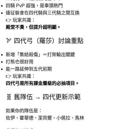
四騎 PvP 超強，是車頭熱門
遠征裝會在四代騎與三代騎之間互換
👉 玩家共識：
殿堂不貴，但提升超明顯。
🏹 四代弓（羅莎）討論重點
新增「集結殺傷」＝打架輸出關鍵
打熊也很好用
能一路延伸到五代前期
👉 玩家共識：
四代弓是所有課金層級的必抽項目。
🧬 舊隊伍 → 四代更新示範
如果你的隊伍是：
佐伊、霍華德、潔貝爾、小佩拉、馬林