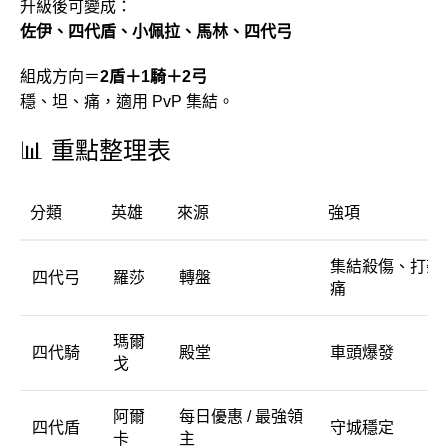
升級後可變成：
佐伊、四代盾、小佩拉、馬林、四代弓
組成方向＝
2盾＋1騎＋2弓
穩、坦、痛，適用 PvP 集結。
📊 重點整理表
分類
英雄
來源
強項
集結殺傷、打架
四代弓
羅莎
轉盤
痛
瑪爾
四代騎
殿堂
車頭爆發
戈
阿爾
每日優惠 / 最強領
四代盾
守城穩定
卡
主