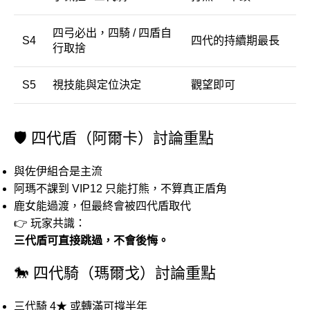
四弓必出，四騎 / 四盾自
S4
四代的持續期最長
行取捨
S5
視技能與定位決定
觀望即可
🛡️ 四代盾（阿爾卡）討論重點
與佐伊組合是主流
阿瑪不課到 VIP12 只能打熊，不算真正盾角
鹿女能過渡，但最終會被四代盾取代
👉 玩家共識：
三代盾可直接跳過，不會後悔。
🐎 四代騎（瑪爾戈）討論重點
三代騎 4★ 或轉滿可撐半年