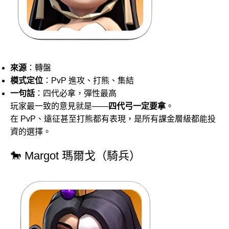
來源
：轉盤
模式定位
：PvP 進攻、打熊、集結
一句話
：四代必拿，彈性最高
玩家最一致的意見就是——
四代弓一定要拿
。
在 PvP、遠征甚至打熊都有表現，是所有課金層級都能投
資的選擇。
🐎 Margot 瑪爾戈（騎兵）