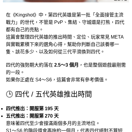
在《Kingshot》中，第四代英雄是第一批「全面接管主流
戰力」的世代，不管是 PvP、集結、守城還是打熊，四代
都有自己的亮點。
這篇會整理四代英雄的推出時間、定位、玩家常見 META
與實戰累積下來的選角心得，幫助你判斷自己該養哪一
隻、該花多少、以及如何從三代平滑換到四代。
四代的強勢期大約落在
2.5～3 個月
，也是整個遊戲最剛需
的一段。
如果你正處在 S4～S6，這篇會非常有參考價值。
🕒 四代 / 五代英雄推出時間
四代推出：開服第 195 天
五代推出：開服第 270 天
意味著四代至少會撐滿兩個多月的主流地位。
S1～S6 的階段還會再拖約一個月，代表四代絕對不算短