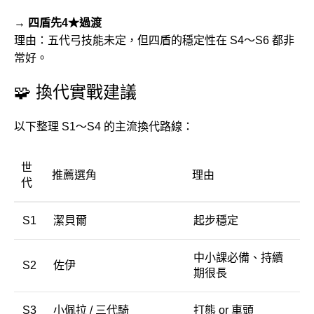
→ 四盾先4★過渡
理由：五代弓技能未定，但四盾的穩定性在 S4～S6 都非
常好。
🧩 換代實戰建議
以下整理 S1～S4 的主流換代路線：
世
推薦選角
理由
代
S1
潔貝爾
起步穩定
中小課必備、持續
S2
佐伊
期很長
S3
小佩拉 / 三代騎
打熊 or 車頭