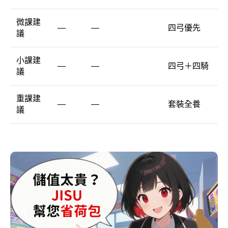
微課建
—
—
四弓優先
議
小課建
—
—
四弓＋四騎
議
重課建
—
—
套裝全養
議