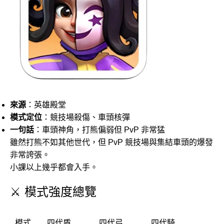
來源
：英雄殿堂
模式定位
：競技場殺傷、車頭核彈
一句話
：車頭神角，打熊偏弱但 PvP 非常猛
雖然打熊不如其他世代，但 PvP 競技場與集結車頭的爆發
非常誇張。
小課以上幾乎都會入手。
⚔️ 模式強度總覽
模式
四代盾
四代弓
四代騎