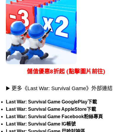
儲值優惠8折起 (點擊圖片前往)
▶️ 更多《Last War: Survival Game》外部連結
Last War: Survival Game GooglePlay下載
Last War: Survival Game AppleStore下載
Last War: Survival Game Facebook粉絲專頁
Last War: Survival Game IG帳號
Last War: Survival Game 巴哈討論區