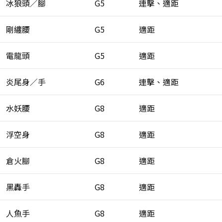
冰狼頭／腳
G5
連擊、適距
剛纏腰
G5
適距
電龍頭
G5
適距
炎尾身／手
G6
連擊、適距
水妖腰
G8
適距
浮空身
G8
適距
倉火腳
G8
適距
黑轟手
G8
適距
人魚手
G8
適距