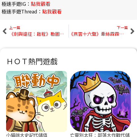
極速手遊IG：
點我觀看
極速手遊Thread：
點我觀看
上一篇
下一篇
《劍與遠征：啟程》勒圖姆技能組評測｜炮魔機制、PVP定位與抽取時機
《燕雲十六聲》牽絲霖霖補師攻略｜扇重擊手法、副本緊急輸出與地雷團應對心得
ＨＯＴ熱門遊戲
小貓咪大史記代儲值
亡靈別太狂：部落大作戰代儲