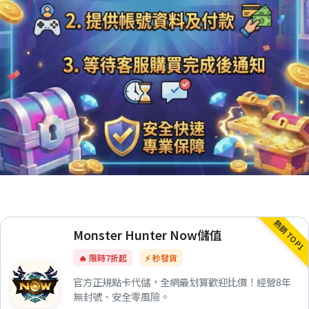
熱銷 TOP1
Monster Hunter Now儲值
🔥 限時7折起
⚡ 秒發貨
官方正規點卡代儲，全網最划算歡迎比價！經營8年
無封號、安全零風險。