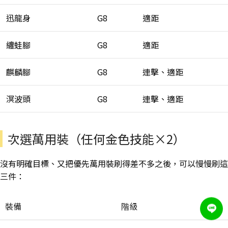
迅龍身
G8
適距
纏蛙腳
G8
適距
麒麟腳
G8
連擊、適距
溟波頭
G8
連擊、適距
次選萬用裝（任何金色技能×2）
沒有明確目標、又把優先萬用裝刷得差不多之後，可以慢慢刷這
三件：
裝備
階級