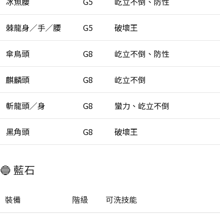
冰魚腰
G5
屹立不倒、防性
棘龍身／手／腰
G5
破壞王
傘鳥頭
G8
屹立不倒、防性
麒麟頭
G8
屹立不倒
斬龍頭／身
G8
蠻力、屹立不倒
黑角頭
G8
破壞王
🔵 藍石
裝備
階級
可洗技能