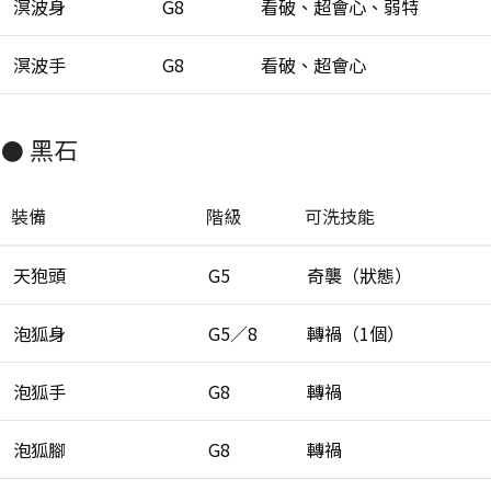
溟波身
G8
看破、超會心、弱特
溟波手
G8
看破、超會心
⚫ 黑石
裝備
階級
可洗技能
天狍頭
G5
奇襲（狀態）
泡狐身
G5／8
轉禍（1個）
泡狐手
G8
轉禍
泡狐腳
G8
轉禍