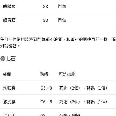
麒麟頭
G8
鬥氣
銀爵腰
G8
鬥氣
任何一件常用裝洗到
鬥氣
都不浪費，和黃石的勇往直前一樣，看
到就留著。
🟣 L石
裝備
階級
可洗技能
泡狐身
G5／8
死逃（2個）、轉禍（1個）
怨虎腰
G6／8
死逃（2個）、轉禍（1個）
泡狐手
G8
死逃、轉禍