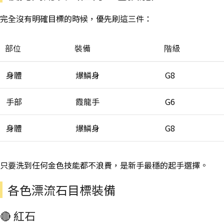
完全沒有明確目標的時候，優先刷這三件：
部位
裝備
階級
身體
爆鱗身
G8
手部
霞龍手
G6
身體
爆鱗身
G8
只要洗到任何金色技能都不浪費，是新手最穩的起手選擇。
各色漂流石目標裝備
🔴 紅石