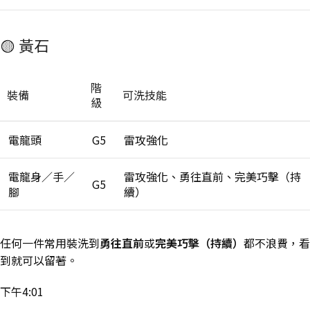
🟡 黃石
階
裝備
可洗技能
級
電龍頭
G5
雷攻強化
電龍身／手／
雷攻強化、勇往直前、完美巧擊（持
G5
腳
續）
任何一件常用裝洗到
勇往直前
或
完美巧擊（持續）
都不浪費，看
到就可以留著。
下午4:01