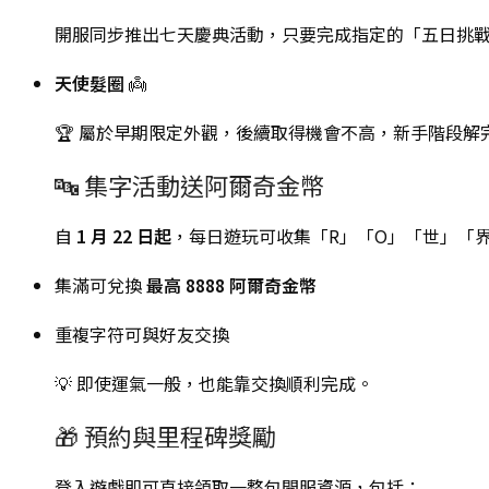
開服同步推出七天慶典活動，只要完成指定的「五日挑
天使髮圈
👼
🏆 屬於早期限定外觀，後續取得機會不高，新手階段解
🔤 集字活動送阿爾奇金幣
自
1 月 22 日起
，每日遊玩可收集「R」「O」「世」「
集滿可兌換
最高 8888 阿爾奇金幣
重複字符可與好友交換
💡 即使運氣一般，也能靠交換順利完成。
🎁 預約與里程碑獎勵
登入遊戲即可直接領取一整包開服資源，包括：