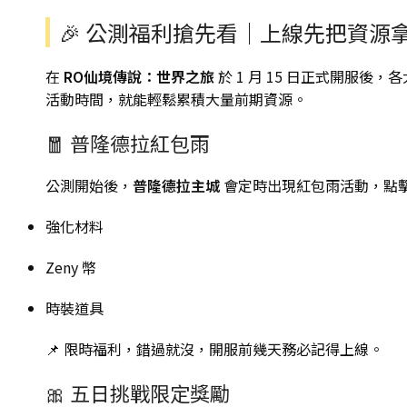
🎉 公測福利搶先看｜上線先把資源
在
RO仙境傳說：世界之旅
於 1 月 15 日正式開服
活動時間，就能輕鬆累積大量前期資源。
🧧 普隆德拉紅包雨
公測開始後，
普隆德拉主城
會定時出現紅包雨活動，點
強化材料
Zeny 幣
時裝道具
📌 限時福利，錯過就沒，開服前幾天務必記得上線。
🎀 五日挑戰限定獎勵