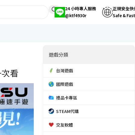
24 小時專人服務
正規安全快
@ktf4930r
Safe & Fas
遊戲分類
一次看
台灣遊戲
國際遊戲
禮品卡專區
STEAM代購
交友軟體