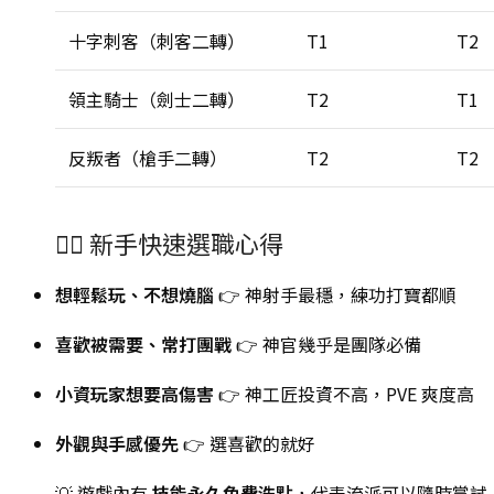
十字刺客（刺客二轉）
T1
T2
領主騎士（劍士二轉）
T2
T1
反叛者（槍手二轉）
T2
T2
🙋‍♀️ 新手快速選職心得
想輕鬆玩、不想燒腦
👉 神射手最穩，練功打寶都順
喜歡被需要、常打團戰
👉 神官幾乎是團隊必備
小資玩家想要高傷害
👉 神工匠投資不高，PVE 爽度高
外觀與手感優先
👉 選喜歡的就好
💡 遊戲內有
技能永久免費洗點
，代表流派可以隨時嘗試