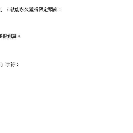
戰」，就能永久獲得限定頭飾：
完很划算。
界」字符：