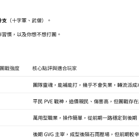
分支
（十字軍、武僧）。
作習慣，以及你想不想打團。
G 團戰強度
核心點評與適合玩家
團隊靈魂，能補能打，幾乎不會失業，轉流派成
平民 PVE 戰神，造價親民、傷害高，但團戰存
萬用型職業，操作簡單，從前期一路穩定到後期
後期 GVG 主宰，成型後隕石雨壓場，但前期較