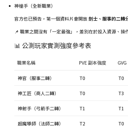
神槍手（全新職業）
官方也已預告，第一個資料片會開放
劍士、服事的二轉
📌 職業之間沒有「一定最強」，差別在於投入資源、操
📊 公測玩家實測強度參考表
職業名稱
PVE 副本強度
GV
神官（服事二轉）
T0
T0
神工匠（商人二轉）
T0
T3
神射手（弓箭手二轉）
T1
T1
超魔導師（法師二轉）
T2
T0