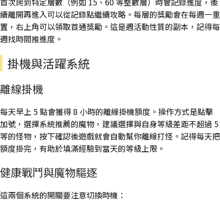
首次爬到特定層數（例如 15、60 等整數層）時會記錄進度，後
續離開再進入可以從記錄點繼續攻略。每層的獎勵會在每週一重
置，右上角可以領取首通獎勵。這是週活動性質的副本，記得每
週找時間推進度。
掛機與活躍系統
離線掛機
每天早上 5 點會獲得 8 小時的離線掛機額度。操作方式是點擊
加號，選擇系統推薦的魔物，建議選擇與自身等級差距不超過 5
等的怪物，按下確認後遊戲就會自動幫你離線打怪。記得每天把
額度掛完，有助於填滿經驗到當天的等級上限。
健康戰鬥與魔物驅逐
這兩個系統的開關要注意切換時機：