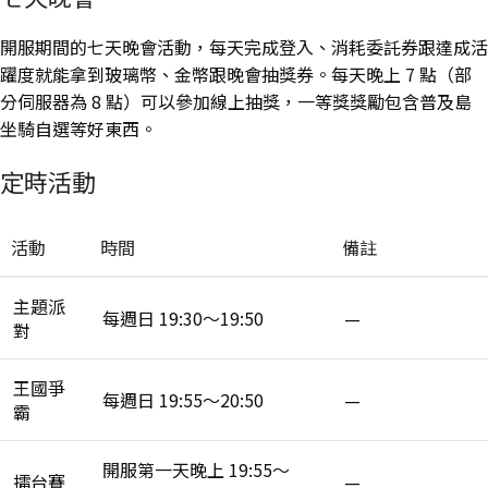
開服期間的七天晚會活動，每天完成登入、消耗委託券跟達成活
躍度就能拿到玻璃幣、金幣跟晚會抽獎券。每天晚上 7 點（部
分伺服器為 8 點）可以參加線上抽獎，一等獎獎勵包含普及島
坐騎自選等好東西。
定時活動
活動
時間
備註
主題派
每週日 19:30～19:50
—
對
王國爭
每週日 19:55～20:50
—
霸
開服第一天晚上 19:55～
擂台賽
—