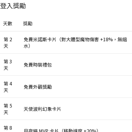
登入獎勵
天數
獎勵
第 2
免費米諾斯卡片（對大體型魔物傷害 +18%，無縮
天
水）
第 3
免費時裝禮包
天
第 4
免費外觀獎勵
天
第 5
天使波利幻象卡片
天
第 8
月夜貓 MVP 卡片（移動速度 +20%）