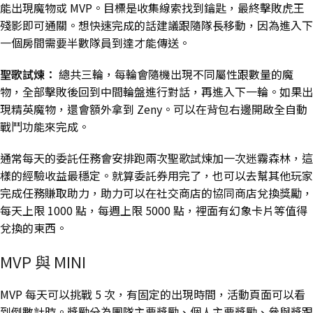
能出現魔物或 MVP。目標是收集線索找到鑰匙，最終擊敗虎王
殘影即可通關。想快速完成的話建議跟隨隊長移動，因為進入下
一個房間需要半數隊員到達才能傳送。
聖歌試煉：
總共三輪，每輪會隨機出現不同屬性跟數量的魔
物，全部擊敗後回到中間輪盤進行對話，再進入下一輪。如果出
現精英魔物，還會額外拿到 Zeny。可以在背包右邊開啟全自動
戰鬥功能來完成。
通常每天的委託任務會安排跑兩次聖歌試煉加一次迷霧森林，這
樣的經驗收益最穩定。就算委託券用完了，也可以去幫其他玩家
完成任務賺取助力，助力可以在社交商店的協同商店兌換獎勵，
每天上限 1000 點，每週上限 5000 點，裡面有幻象卡片等值得
兌換的東西。
MVP 與 MINI
MVP 每天可以挑戰 5 次，有固定的出現時間，活動頁面可以看
到倒數計時。獎勵分為團隊主要獎勵、個人主要獎勵、參與獎跟