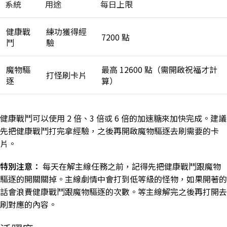
系統
用途
每日上限
健康戰
練功獲得經
7200 點
鬥
驗
魔物驅
最高 12600 點（需開啟祝福才計
打怪刷卡片
逐
算）
健康戰鬥可以使用 2 倍、3 倍或 6 倍的加速糖來加快完成。建議
先把健康戰鬥打完拿經驗，之後再開啟魔物驅逐去刷需要的卡
片。
特別注意：
每天在解主線任務之前，記得先把健康戰鬥跟魔物
驅逐的開關關掉。主線劇情中會打到低等級的怪物，如果開著的
話會浪費健康戰鬥跟魔物驅逐的次數。等主線解完之後再打開去
刷對應的內容。