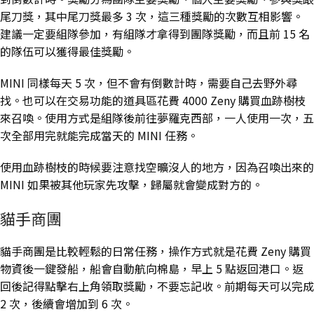
尾刀獎，其中尾刀獎最多 3 次，這三種獎勵的次數互相影響。
建議一定要組隊參加，有組隊才拿得到團隊獎勵，而且前 15 名
的隊伍可以獲得最佳獎勵。
MINI 同樣每天 5 次，但不會有倒數計時，需要自己去野外尋
找。也可以在交易功能的道具區花費 4000 Zeny 購買血跡樹枝
來召喚。使用方式是組隊後前往夢羅克西部，一人使用一次，五
次全部用完就能完成當天的 MINI 任務。
使用血跡樹枝的時候要注意找空曠沒人的地方，因為召喚出來的
MINI 如果被其他玩家先攻擊，歸屬就會變成對方的。
貓手商團
貓手商團是比較輕鬆的日常任務，操作方式就是花費 Zeny 購買
物資後一鍵發船，船會自動航向棉島，早上 5 點返回港口。返
回後記得點擊右上角領取獎勵，不要忘記收。前期每天可以完成
2 次，後續會增加到 6 次。