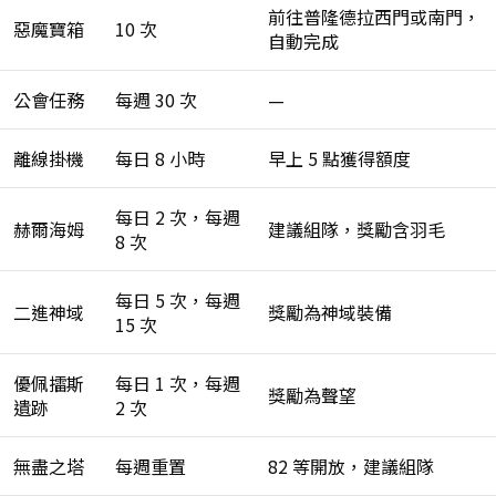
前往普隆德拉西門或南門，
惡魔寶箱
10 次
自動完成
公會任務
每週 30 次
—
離線掛機
每日 8 小時
早上 5 點獲得額度
每日 2 次，每週
赫爾海姆
建議組隊，獎勵含羽毛
8 次
每日 5 次，每週
二進神域
獎勵為神域裝備
15 次
優佩擂斯
每日 1 次，每週
獎勵為聲望
遺跡
2 次
無盡之塔
每週重置
82 等開放，建議組隊