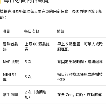
這邊先用表格整理每天要完成的固定任務，後面再逐項說明細
節：
項目
每日次數
備註
冒險者委
上限 80 張委託
早上 5 點重置，可單人或跨
託
券
服匹配
MVP 挑戰
5 次
有固定出現時間，建議組隊
MINI 挑
需自行尋找或使用血跡樹枝
5 次
戰
召喚
2 次（後期增
貓手商團
花費 Zeny 發船，自動航運
加）