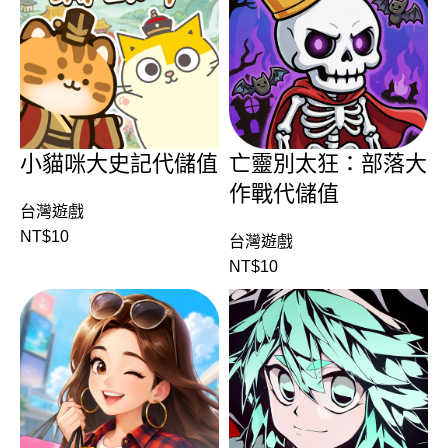
小貓咪大史記代儲值
亡靈別太狂：部落大
作戰代儲值
台灣遊戲
NT$
10
台灣遊戲
NT$
10