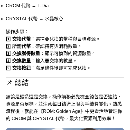
CROM 代幣 → T-Dia
CRYSTAL 代幣 → 水晶核心
操作步驟：
1️⃣
交換代幣
：選擇要兌換的幣種與目標資源。
2️⃣
所需代幣
：確認持有與消耗數量。
3️⃣
交換獲得數量
：顯示可換到的資源數量。
4️⃣
交換數量
：輸入要交換的數量。
5️⃣
交換按鈕
：滿足條件後即可完成兌換。
📌 總結
無論是鑄造還是交換，操作前務必先檢查錢包是否連結、
資源是否足夠，並注意每日鑄造上限與手續費變化。熟悉
流程後，就能在《ROM: Golden Age》中更靈活地管理你
的 CROM 與 CRYSTAL 代幣，最大化資源利用效率！