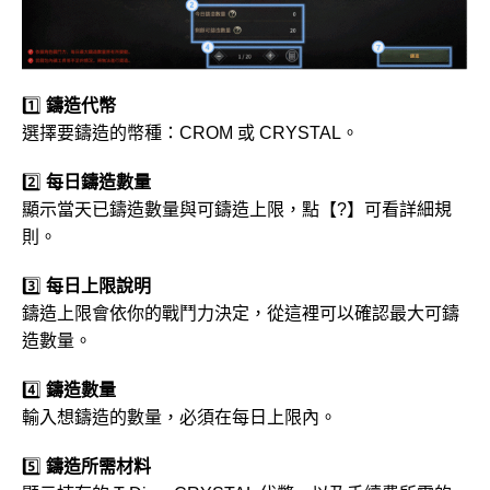
1️⃣
鑄造代幣
選擇要鑄造的幣種：CROM 或 CRYSTAL。
2️⃣
每日鑄造數量
顯示當天已鑄造數量與可鑄造上限，點【?】可看詳細規
則。
3️⃣
每日上限說明
鑄造上限會依你的戰鬥力決定，從這裡可以確認最大可鑄
造數量。
4️⃣
鑄造數量
輸入想鑄造的數量，必須在每日上限內。
5️⃣
鑄造所需材料