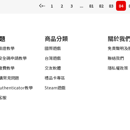
←
1
2
3
...
81
82
83
84
題
商品分類
關於我
驗證教學
國際遊戲
免責聲明及
安全碼申請教學
台灣遊戲
聯絡我們
繳費教學
交友軟體
隱私權政策
代購常見問題
禮品卡專區
Authenticator教學
Steam遊戲
客服