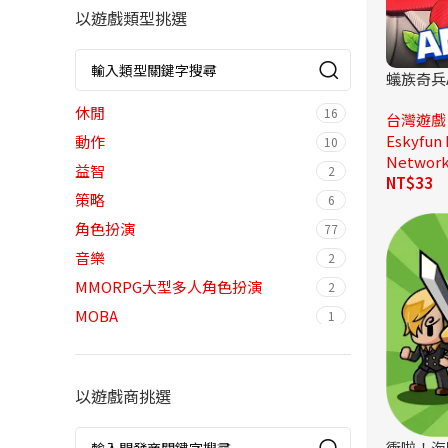
以遊戲類型挑選
蟻族奇兵A
休閒
16
台灣遊戲
Eskyfun
動作
10
Network
益智
2
NT$
33
策略
6
角色扮演
77
音樂
2
MMORPG大型多人角色扮演
2
MOBA
1
RPG角色扮演
8
卡牌
6
以遊戲商挑選
多人競技
1
射擊
2
衝啦！海