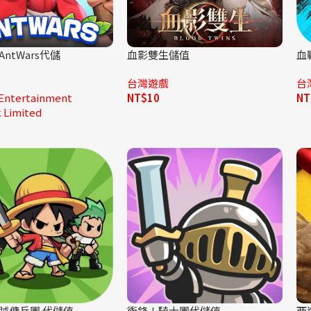
ntWars代儲
血影雙生儲值
血
台灣遊戲
台
 Entertainment
NT$
10
NT
 Limited
賊傭兵團 代儲值
衝鋒！騎士團代儲值
西