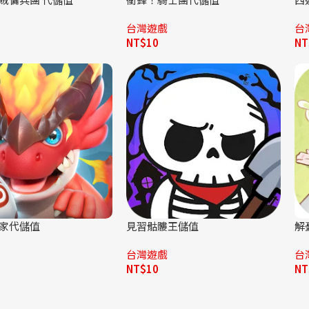
台灣遊戲
台
NT$
10
NT
家代儲值
見習骷髏王儲值
解
台灣遊戲
台
NT$
10
NT