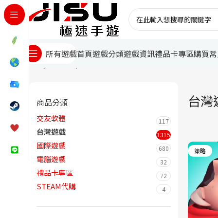
首頁
遊戲分類
遊戲資訊
禮品卡專區
購買常
所有遊戲
首頁
台灣遊戲
頁面 84
台灣
商品分類
交友軟體
117
台灣遊戲
1315
國際遊戲
680
策略
電腦遊戲
32
禮品卡專區
72
STEAM代購
4