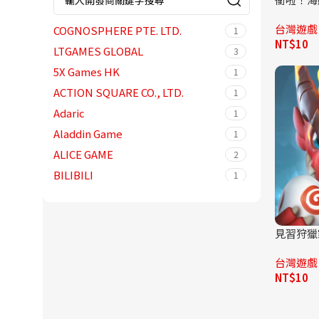
桌遊
1
台灣遊戲
模擬
COGNOSPHERE PTE. LTD.
4
1
NT$
10
解謎
LTGAMES GLOBAL
2
3
賽車遊戲
5X Games HK
1
1
ACTION SQUARE CO., LTD.
1
Adaric
1
Aladdin Game
1
ALICE GAME
2
BILIBILI
1
BLANCOZONE NETWORK CO.,
2
LIMITED
見習狩獵
Boltrend Games
1
Day7
1
台灣遊戲
DeNA
1
NT$
10
DOCOOL LIMITED
1
Duoyi (Hong Kong) Interactive