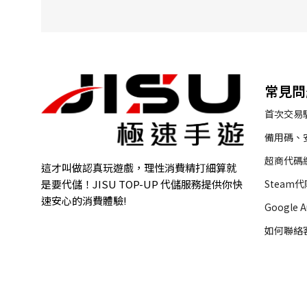
1
Entertainment
DUSTY MUTUAL
1
Elex
1
EnvoyGames
5
常見問
Eskyfun
首次交易
Entertainment
9
Network Limited
備用碼、
FARLIGHT
2
超商代碼
這才叫做認真玩遊戲，理性消費精打細算就
FINGER INTERNATIONAL
Steam
是要代儲！JISU TOP-UP 代儲服務提供你快
1
TECHNOLOGY LIMITED
速安心的消費體驗!
Google 
FUNGO GLOBAL
1
如何聯絡
Gacraze Entertainment Limited
1
Galaxy Play Technology Limited
1
Gamania Digital Entertainment
1
Co Ltd