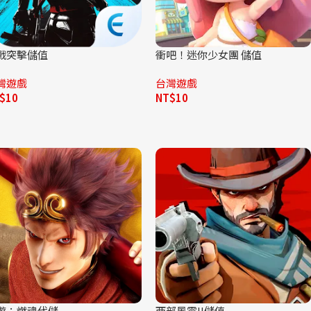
戰突擊儲值
衝吧！迷你少女團 儲值
灣遊戲
台灣遊戲
$
10
NT$
10
遊：燃魂代儲
西部風雲II儲值