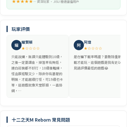
★★★★★
— 資深玩家 • JISU 極速儲值用戶
玩家評價
耀賢蔡
阿煒
耀
阿
★☆☆☆☆
★☆☆☆☆
只能說爛，無課只能體驗到10級，
是在騙下載率嗎還？要刪除重新下
之後一定要課金，掉落率有夠低，
載才能玩，這個遊戲是我有史以來
連白莊裝都不好打，10級後難練，
見過評價最低的遊戲😂
怪血厚經驗又少，除非你有基楚的
明裝，才能越級打怪，可19級也卡
等，這遊戲就像天堂那類，一直掛
網，…
十二之天M Reborn 常見問題