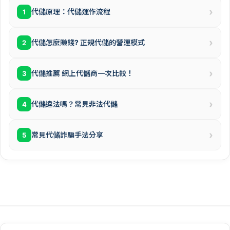
›
代儲原理：代儲運作流程
1
›
代儲怎麼賺錢? 正規代儲的營運模式
2
›
代儲推薦 網上代儲商一次比較！
3
›
代儲違法嗎？常見非法代儲
4
›
常見代儲詐騙手法分享
5