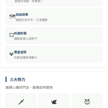
激戰攻城戰，爭奪第一
自由探索
🗺️
廣闊武俠世界，沉浸體驗
刺激對戰
💥
體驗真實江湖爭鬥
豐富冒險
💎
挑戰各種劇情關卡
三大勢力
選擇心儀的門派，展開武林歷險
🗡️
🕊️
😈