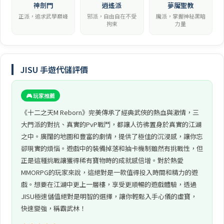
神劍門
逍遙派
夢魘聖教
正派，追求武學巔峰
邪派，自由自在不受
魔派，掌握神秘黑暗
拘束
力量
JISU 手遊代儲評價
🎮 玩家推薦
《十二之天M Reborn》完美傳承了經典武俠的熱血與激情，三
大門派的對抗、真實的PvP戰鬥，都讓人彷彿置身於真實的江湖
之中。廣闊的地圖和豐富的劇情，提供了極佳的沉浸感，讓你忘
卻現實的煩惱。遊戲中的裝備掉落和抽卡機制雖然有挑戰性，但
正是這種挑戰讓獲得稀有寶物時的成就感倍增。對於熱愛
MMORPG的玩家來說，這絕對是一款值得投入時間和精力的遊
戲。想要在江湖中更上一層樓，享受更順暢的遊戲體驗，透過
JISU極速儲值絕對是明智的選擇，讓你輕鬆入手心儀的虛寶，
快速變強，稱霸武林！