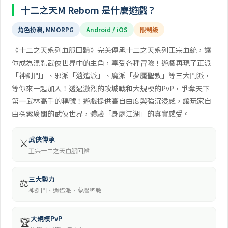
十二之天M Reborn 是什麼遊戲？
角色扮演, MMORPG
Android / iOS
限制級
《十二之天系列血脈回歸》完美傳承十二之天系列正宗血統，讓
你成為混亂武俠世界中的主角，享受各種冒險！遊戲再現了正派
「神劍門」、邪派「逍遙派」、魔派「夢魘聖教」等三大門派，
等你來一起加入！透過激烈的攻城戰和大規模的PvP，爭奪天下
第一武林高手的稱號！遊戲提供高自由度與強沉浸感，讓玩家自
由探索廣闊的武俠世界，體驗「身處江湖」的真實感受。
武俠傳承
⚔️
正宗十二之天血脈回歸
三大勢力
⚖️
神劍門、逍遙派、夢魘聖教
大規模PvP
🏆