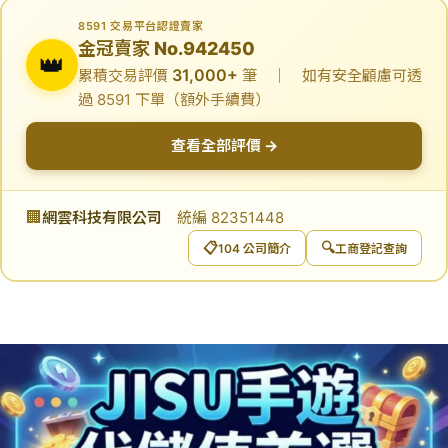
8591 交易平台認證賣家
金冠賣家 No.942450
👑
31,000+
累積交易評價
筆 ｜ 如有安全顧慮可透
過 8591 下單（額外手續費）
查看全部評價 →
🏢
網雲科技有限公司
統編 82351448
📋
🔍
104 公司簡介
工商登記查詢