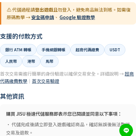
⚠️ 代儲過程請
登出遊戲
且勿登入，避免商品無法到帳。如需復
原碼教學 →
安全碼申請
、
Google 驗證教學
支援的付款方式
銀行 ATM 轉帳
手機網銀轉帳
超商代碼繳費
USDT
人民幣
港幣
馬幣
首次交易需進行簡單的身份驗證以確保交易安全。詳細說明 →
超商
代碼繳費教學
｜
首次交易驗證
其他資訊
購買 JISU 極速代儲服務即表示您已閱讀並同意以下事項：
• 代儲完成後請立即登入遊戲確認商品，確認無誤後無法取消
交易及退款。