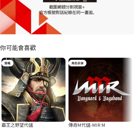
你可能會喜歡
策略
角色扮演
霸王之野望代儲
傳奇M代儲-MIR M