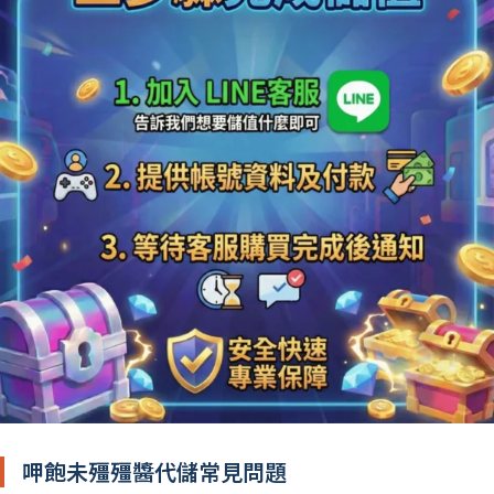
呷飽未殭殭醬代儲常見問題