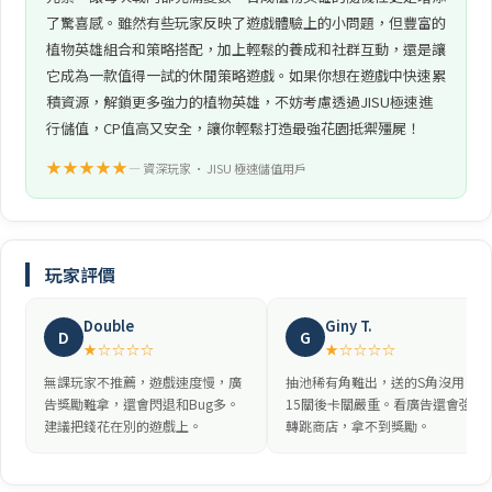
了驚喜感。雖然有些玩家反映了遊戲體驗上的小問題，但豐富的
植物英雄組合和策略搭配，加上輕鬆的養成和社群互動，還是讓
它成為一款值得一試的休閒策略遊戲。如果你想在遊戲中快速累
積資源，解鎖更多強力的植物英雄，不妨考慮透過JISU極速進
行儲值，CP值高又安全，讓你輕鬆打造最強花園抵禦殭屍！
★★★★★
— 資深玩家 • JISU 極速儲值用戶
玩家評價
Double
Giny T.
D
G
★☆☆☆☆
★☆☆☆☆
無課玩家不推薦，遊戲速度慢，廣
抽池稀有角難出，送的S角沒用，
告獎勵難拿，還會閃退和Bug多。
15關後卡關嚴重。看廣告還會強制
建議把錢花在別的遊戲上。
轉跳商店，拿不到獎勵。