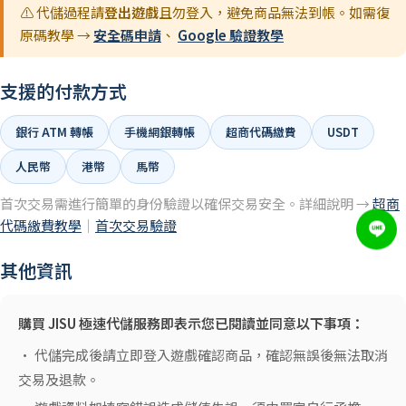
⚠️ 代儲過程請
登出遊戲
且勿登入，避免商品無法到帳。如需復
原碼教學 →
安全碼申請
、
Google 驗證教學
支援的付款方式
銀行 ATM 轉帳
手機網銀轉帳
超商代碼繳費
USDT
人民幣
港幣
馬幣
首次交易需進行簡單的身份驗證以確保交易安全。詳細說明 →
超商
代碼繳費教學
｜
首次交易驗證
其他資訊
購買 JISU 極速代儲服務即表示您已閱讀並同意以下事項：
• 代儲完成後請立即登入遊戲確認商品，確認無誤後無法取消
交易及退款。