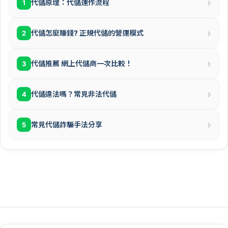
›
代儲原理：代儲運作流程
1
›
代儲怎麼賺錢? 正規代儲的營運模式
2
›
代儲推薦 網上代儲商一次比較！
3
›
代儲違法嗎？常見非法代儲
4
›
常見代儲詐騙手法分享
5