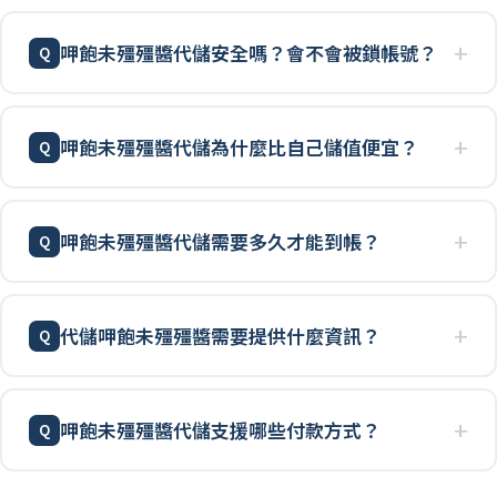
呷飽未殭殭醬代儲安全嗎？會不會被鎖帳號？
呷飽未殭殭醬代儲為什麼比自己儲值便宜？
呷飽未殭殭醬代儲需要多久才能到帳？
代儲呷飽未殭殭醬需要提供什麼資訊？
呷飽未殭殭醬代儲支援哪些付款方式？