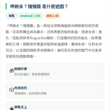
呷飽未？殭殭醬 是什麼遊戲？
策略
Android / iOS
輔導12級
「呷飽未？殭殭醬」是一款結合策略燒腦與休閒解壓的塔防遊
戲。玩家將轉生成為農夫，召喚勇敢的植物英雄，透過合成、進
化、搭配詞條等Roguelike機制，打造獨特的塔防組合，抵禦殭
屍的入侵。遊戲提供豐富的植物英雄選擇、養成系統、社群合作
玩法，以及種田捕魚等休閒模式，讓玩家在刺激的戰鬥中也能享
受輕鬆的遊戲樂趣。
開服好康
🎁
新玩家福利，萬象萌種開局
肉鴿塔防
🎲
隨機機制，創造獨特策略
策略至上
🧠