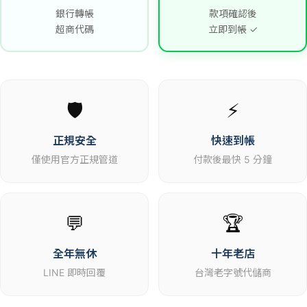
銀行轉帳
款項確認後
超商代碼
立即到帳 ✓
🛡️
⚡
正規安全
快速到帳
僅使用官方正規管道
付款後最快 5 分鐘
💬
🏆
全年無休
十年老店
LINE 即時回覆
台灣老字號代儲商