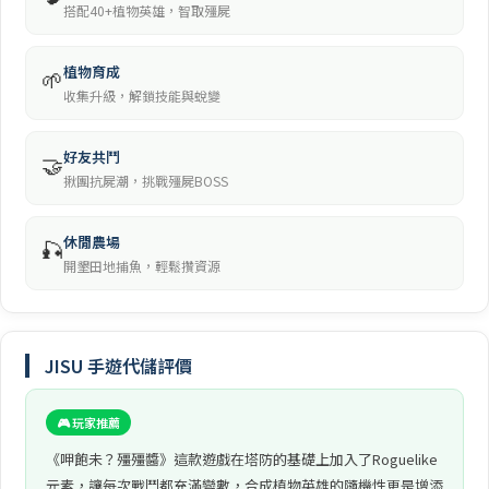
搭配40+植物英雄，智取殭屍
植物育成
🌱
收集升級，解鎖技能與蛻變
好友共鬥
🤝
揪團抗屍潮，挑戰殭屍BOSS
休閒農場
🎣
開墾田地捕魚，輕鬆攢資源
JISU 手遊代儲評價
🎮 玩家推薦
《呷飽未？殭殭醬》這款遊戲在塔防的基礎上加入了Roguelike
元素，讓每次戰鬥都充滿變數，合成植物英雄的隨機性更是增添