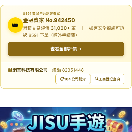
8591 交易平台認證賣家
金冠賣家 No.942450
👑
31,000+
累積交易評價
筆 ｜ 如有安全顧慮可透
過 8591 下單（額外手續費）
查看全部評價 →
🏢
網雲科技有限公司
統編 82351448
📋
🔍
104 公司簡介
工商登記查詢