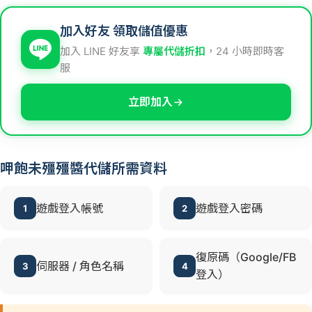
加入好友 領取儲值優惠
加入 LINE 好友享
專屬代儲折扣
，24 小時即時客
服
立即加入
呷飽未殭殭醬代儲所需資料
遊戲登入帳號
遊戲登入密碼
1
2
復原碼（Google/FB
伺服器 / 角色名稱
3
4
登入）