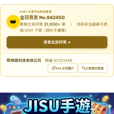
8591 交易平台認證賣家
金冠賣家 No.942450
👑
31,000+
累積交易評價
筆 ｜ 如有安全顧慮可透
過 8591 下單（額外手續費）
查看全部評價 →
🏢
網雲科技有限公司
統編 82351448
📋
🔍
104 公司簡介
工商登記查詢