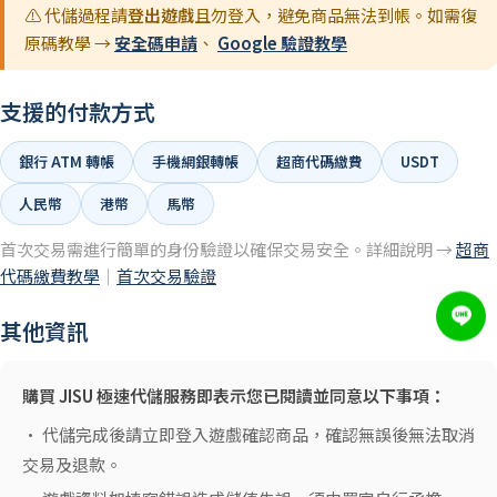
⚠️ 代儲過程請
登出遊戲
且勿登入，避免商品無法到帳。如需復
原碼教學 →
安全碼申請
、
Google 驗證教學
支援的付款方式
銀行 ATM 轉帳
手機網銀轉帳
超商代碼繳費
USDT
人民幣
港幣
馬幣
首次交易需進行簡單的身份驗證以確保交易安全。詳細說明 →
超商
代碼繳費教學
｜
首次交易驗證
其他資訊
購買 JISU 極速代儲服務即表示您已閱讀並同意以下事項：
• 代儲完成後請立即登入遊戲確認商品，確認無誤後無法取消
交易及退款。