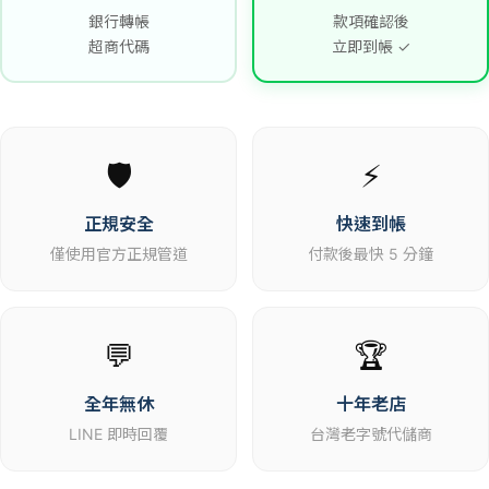
銀行轉帳
款項確認後
超商代碼
立即到帳 ✓
🛡️
⚡
正規安全
快速到帳
僅使用官方正規管道
付款後最快 5 分鐘
💬
🏆
全年無休
十年老店
LINE 即時回覆
台灣老字號代儲商