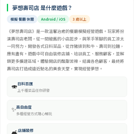
夢想壽司店 是什麼遊戲？
模擬 餐廳 休閒
Android / iOS
3 歲以上
《夢想壽司店》是一款溫馨治癒的餐廳模擬經營遊戲。玩家將扮
演壽司店老闆，從一間破舊的小店起步，與笨手笨腳的員工涼太
一同努力，開發各式日料菜品，從炸豬排到和牛、壽司到拉麵，
應有盡有。遊戲中可自由裝修店鋪、培訓員工、服務顧客，並解
鎖更多擴建區域。體驗開店的酸甜苦辣，結識各色顧客，最終將
壽司店打造成遠近馳名的美食天堂，實現經營夢想。
日料百匯
🍣
上千種菜品任你研發
高自由度
✨
多種經營方式隨心暢玩
店鋪裝修
🛋️