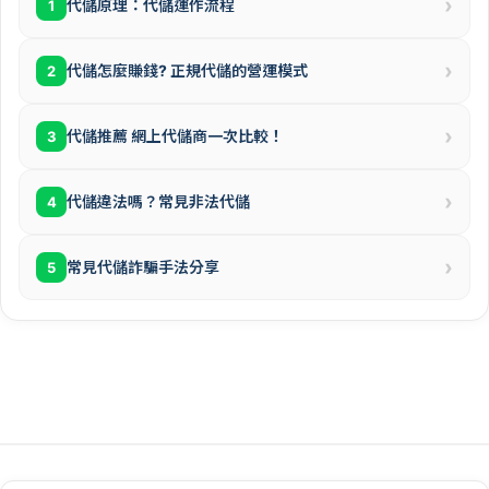
›
代儲原理：代儲運作流程
1
›
代儲怎麼賺錢? 正規代儲的營運模式
2
›
代儲推薦 網上代儲商一次比較！
3
›
代儲違法嗎？常見非法代儲
4
›
常見代儲詐騙手法分享
5