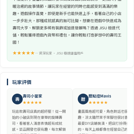
暖治癒的故事情節，讓玩家在經營的同時也能感受到滿滿的樂
趣。遊戲操作直覺，即使是新手也能快速上手，看著自己的小店
一步步壯大，那種成就感真的無可比擬。想要在遊戲中快速成為
壽司大亨、解鎖更多稀有裝飾或加速發展嗎？透過 JISU 極速代
儲，輕鬆獲得遊戲內貨幣和禮包，讓你輕鬆打造夢想中的壽司王
國！
★★★★★
— 資深玩家 • JISU 極速儲值用戶
玩家評價
壽司小當家
甜點控Mavis
壽
甜
★★★★★
★★★★★
玩這款壽司店真的超紓壓！從一開
畫面風格超可愛，角色對話也很有
始的小破店到現在豪華的旋轉壽
趣，涼太雖然笨手笨腳但很討喜。
司，看著客人滿意表情超有成就
最愛DIY店鋪裝潢，把店打扮得美美
感。菜品開發也很有趣，每次解鎖
的，每天上線都像在經營自己的夢