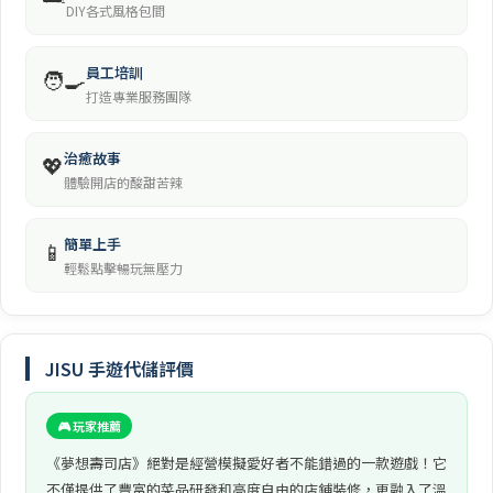
DIY各式風格包間
員工培訓
🧑‍🍳
打造專業服務團隊
治癒故事
💖
體驗開店的酸甜苦辣
簡單上手
📱
輕鬆點擊暢玩無壓力
JISU 手遊代儲評價
🎮 玩家推薦
《夢想壽司店》絕對是經營模擬愛好者不能錯過的一款遊戲！它
不僅提供了豐富的菜品研發和高度自由的店鋪裝修，更融入了溫