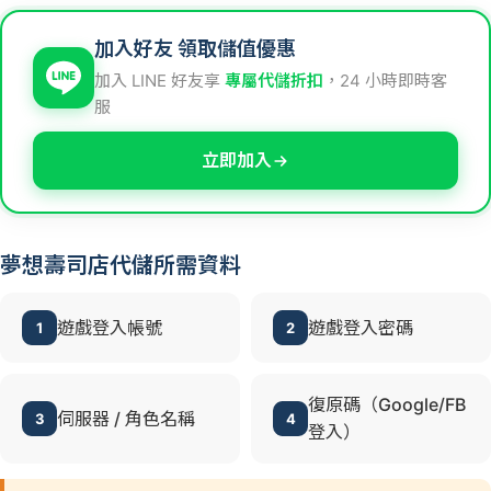
加入好友 領取儲值優惠
加入 LINE 好友享
專屬代儲折扣
，24 小時即時客
服
立即加入
夢想壽司店代儲所需資料
遊戲登入帳號
遊戲登入密碼
1
2
復原碼（Google/FB
伺服器 / 角色名稱
3
4
登入）