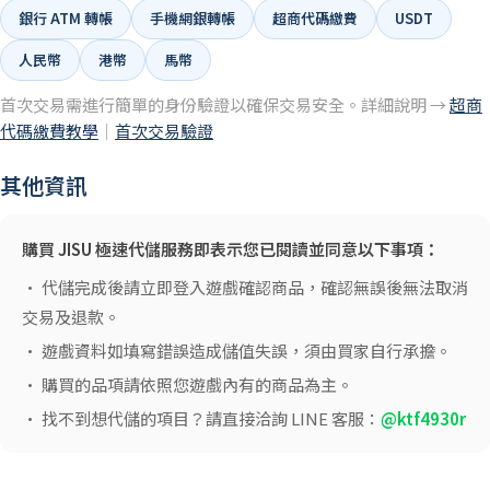
銀行 ATM 轉帳
手機網銀轉帳
超商代碼繳費
USDT
人民幣
港幣
馬幣
首次交易需進行簡單的身份驗證以確保交易安全。詳細說明 →
超商
代碼繳費教學
｜
首次交易驗證
其他資訊
購買 JISU 極速代儲服務即表示您已閱讀並同意以下事項：
• 代儲完成後請立即登入遊戲確認商品，確認無誤後無法取消
交易及退款。
• 遊戲資料如填寫錯誤造成儲值失誤，須由買家自行承擔。
• 購買的品項請依照您遊戲內有的商品為主。
• 找不到想代儲的項目？請直接洽詢 LINE 客服：
@ktf4930r