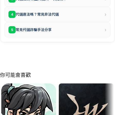
›
代儲違法嗎？常見非法代儲
4
›
常見代儲詐騙手法分享
5
你可能會喜歡