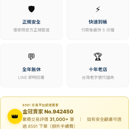
🛡️
⚡
正規安全
快速到帳
僅使用官方正規管道
付款後最快 5 分鐘
💬
🏆
全年無休
十年老店
LINE 即時回覆
台灣老字號代儲商
8591 交易平台認證賣家
金冠賣家 No.942450
👑
31,000+
累積交易評價
筆 ｜ 如有安全顧慮可透
過 8591 下單（額外手續費）