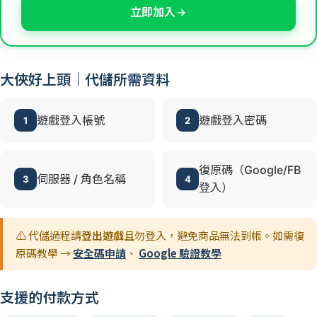
立即加入
大俠好上頭｜代儲所需資料
遊戲登入帳號
遊戲登入密碼
1
2
復原碼（Google/FB
伺服器 / 角色名稱
3
4
登入）
⚠️ 代儲過程請
登出遊戲
且勿登入，避免商品無法到帳。如需復
原碼教學 →
安全碼申請
、
Google 驗證教學
支援的付款方式